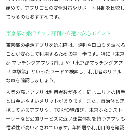
婚活アプリで大森本町の生活に合う相手探
始めて、アプリごとの安全対策やサポート体制を比較し
し
てみるのもおすすめです。
女性の婚活に役立つ東京都マッチングアプ
リ活用術
東京都の婚活アプリ評判から選ぶ安心ポイント
怪しい人を見抜く婚活アプリのポイント
東京都の婚活アプリを選ぶ際は、評判や口コミを調べる
女性の婚活で怪しい人を見抜くチェックリ
ことが安心して利用するための第一歩です。特に「東京
スト
都 マッチングアプリ 評判」や「東京都マッチングアプ
東京都マッチングアプリでよくある怪しい
リ 体験談」といったワードで検索し、利用者のリアル
特徴
な声を確認しましょう。
マッチングアプリでヤリモクの割合と見極
人気の高いアプリは利用者数が多く、同じエリアの相手
め方
と出会いやすいメリットがあります。また、自治体と連
安心して婚活できるアプリの選び方のコツ
携しているアプリや、TOKYO縁結び、東京ふたりスト
東京都マッチングアプリ体験談で得た教訓
ーリーなど公的サービスに近い運営体制を持つアプリも
効率よく婚活を進める短期成婚のコツ
信頼性が高いとされています。年齢層や利用目的を確認