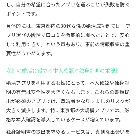
し、自分の希望に合ったアプリを選ぶことが失敗を防ぐ
女性の婚活で短期間に成果を出す進め方
ポイントです。
婚活の3ヶ月ルールを活用した効率的な方
法
具体的には、東京都内の30代女性の婚活成功例では「ア
プリ選びの段階で口コミを徹底的に調べたことで、安心
東京都婚活アプリのメリットを最大化する
して利用できた」という声もあり、事前の情報収集の重
コツ
要性がうかがえます。
理想の相手に出会うためのタイムマネジメ
ント
女性の婚活に役立つ本人確認や独身証明の重要性
女性の婚活で短期成婚を目指す具体的ステ
婚活アプリを利用する女性にとって、本人確認や独身証
ップ
明の有無は安全性を大きく左右します。これらの書類提
東京都婚活アプリの評判と安全性比較
出が必須のアプリでは、既婚者やなりすましのリスクが
女性の婚活で評判の良い東京都婚活アプリ
大きく減少します。特に東京都の大規模アプリでは、厳
比較
格な本人確認を導入しているケースが増えています。
安全性が高い婚活アプリの選び方と理由
独身証明書の提出を求めるサービスは、真剣な出会いを
東京都マッチングアプリ体験談を活かした