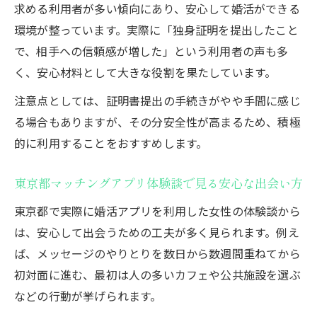
求める利用者が多い傾向にあり、安心して婚活ができる
比較法
環境が整っています。実際に「独身証明を提出したこと
TOKYO縁結びなどの評判から見る安心感
で、相手への信頼感が増した」という利用者の声も多
女性の婚活で失敗しないためのアプリ選び
く、安心材料として大きな役割を果たしています。
の基準
注意点としては、証明書提出の手続きがやや手間に感じ
る場合もありますが、その分安全性が高まるため、積極
的に利用することをおすすめします。
東京都マッチングアプリ体験談で見る安心な出会い方
東京都で実際に婚活アプリを利用した女性の体験談から
は、安心して出会うための工夫が多く見られます。例え
ば、メッセージのやりとりを数日から数週間重ねてから
初対面に進む、最初は人の多いカフェや公共施設を選ぶ
などの行動が挙げられます。