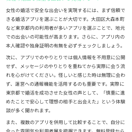
女性の婚活に適した信頼できるアプリの特
徴
女性の婚活で安全な出会いを実現するには、まず信頼で
きる婚活アプリを選ぶことが大切です。大田区大森本町
東京都婚活アプリの評判から見える信頼度
など東京都内の利用者が多いアプリを選ぶことで、地元
公的サービスが充実した婚活アプリの魅力
での出会いの可能性が高まります。さらに、アプリ内の
東京都マッチングアプリの体験談で比較す
本人確認や独身証明の有無を必ずチェックしましょう。
る安心感
次に、アプリでのやりとりでは個人情報を不用意に公開
女性の婚活で見極めるべきアプリの信頼基
せず、メッセージのやりとりを重ねてから実際に会う流
準
れを心がけてください。怪しいと感じた時は無理に会わ
大森本町の女性が理想の相手に出会う方法
ず、運営への通報機能を活用するのも重要です。実際に
女性の婚活で理想の相手と出会うための実
東京都で婚活を成功させた女性の声として、「慎重に進
践法
めたことで安心して理想の相手と出会えた」という体験
東京都マッチングアプリを使った効率的な
談が多く聞かれます。
出会い方
また、複数のアプリを併用して比較することで、自分に
生活圏で活動する女性の婚活成功ポイント
合った雰囲気や利用者層を把握できます。無料登録から