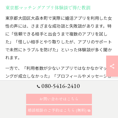
東京都マッチングアプリ体験談で得た教訓
東京都大田区大森本町で実際に婚活アプリを利用した女
性の声には、さまざまな成功談と失敗談があります。特
に「信頼できる相手と出会うまで複数のアプリを試し
た」「怪しい相手とやり取りしたが、アプリのサポート
で未然にトラブルを防げた」といった体験談が多く聞か
れます。
一方で、「利用者数が少ないアプリではなかなかマッチ
ングが成立しなかった」「プロフィールやメッセージか
ら違和感を感じたが、信じてやり取りを続けた結果トラ
080-5416-2410
ブルに遭った」といった失敗例も散見されます。口コミ
や評判だけでなく、自分自身の直感や違和感も大切にし
お問い合わせはこちら
ましょう。
婚活相談のご予約はこちら (無料)
体験談から学ぶ婚活成功のポイント