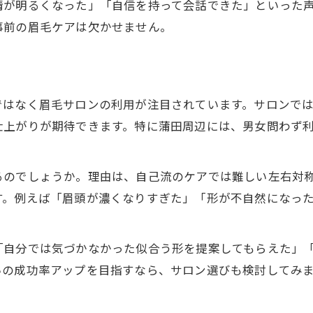
情が明るくなった」「自信を持って会話できた」といった
眉毛サロン選びが婚活成功の鍵となる
事前の眉毛ケアは欠かせません。
婚活直前におすすめの眉毛サロン活用術
印象アップを叶える眉毛デザイン術
お見合いに最適な眉毛デザインの選び方
ではなく眉毛サロンの利用が注目されています。サロンで
顔型別のお見合い向け眉毛デザイン術
仕上がりが期待できます。特に蒲田周辺には、男女問わず
眉毛サロンで叶う印象アップのデザイン
お見合いで評価される眉毛スタイル提案
るのでしょうか。理由は、自己流のケアでは難しい左右対
眉毛サロン活用で理想の印象を手に入れる
す。例えば「眉頭が濃くなりすぎた」「形が不自然になっ
理想の眉毛でお見合い自信アップ
お見合いで自信が持てる眉毛の作り方
「自分では気づかなかった似合う形を提案してもらえた」
理想の眉毛が婚活成功を後押しする理由
いの成功率アップを目指すなら、サロン選びも検討してみ
眉毛サロンで自分に合う眉を見つけよう
お見合い直前の自信アップ眉毛ケア術