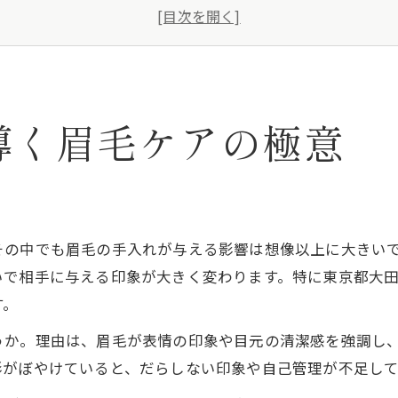
大田区の眉毛サロンで清潔感を演出
お見合いで選ばれる眉毛スタイルとは
お見合いに最適な眉毛サロンの探し方
清潔感を高める眉毛の整え方とは
導く眉毛ケアの極意
お見合いで好印象を生む眉毛の整え方
眉毛サロンで清潔感を手に入れる方法
お見合い成功へ導く眉毛ケアのコツ
清潔感アップには自分に合う眉毛が重要
その中でも眉毛の手入れが与える影響は想像以上に大きい
大田区で人気の眉毛サロン活用術
いで相手に与える印象が大きく変わります。特に東京都大
婚活直前に見直すべき眉毛ポイント
す。
お見合い前に見直す眉毛のチェック項目
うか。理由は、眉毛が表情の印象や目元の清潔感を強調し
婚活直前の眉毛ケアで印象アップを狙う
形がぼやけていると、だらしない印象や自己管理が不足し
お見合いで選ばれる眉毛サロンの活用法