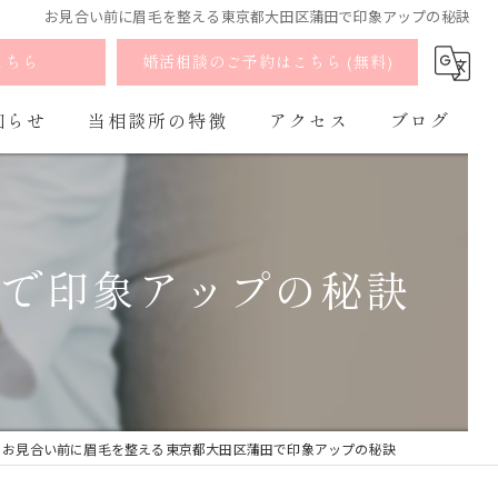
お見合い前に眉毛を整える東京都大田区蒲田で印象アップの秘訣
こちら
婚活相談のご予約はこちら (無料)
知らせ
当相談所の特徴
アクセス
ブログ
婚活
よくあるご質問
コラム
お見合い
田で印象アップの秘訣
出会い
マッチング
オンライン
お見合い前に眉毛を整える東京都大田区蒲田で印象アップの秘訣