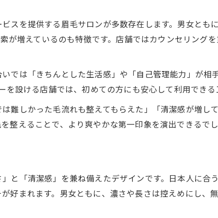
理想の眉毛サロン選びで印象力向上
ービスを提供する眉毛サロンが多数存在します。男女とも
顔型に合わせた眉毛選びのコツ解説
の検索が増えているのも特徴です。店舗ではカウンセリング
お見合い向け顔型別眉毛選びのポイント
顔型に合うお見合い眉毛の選び方解説
合いでは「きちんとした生活感」や「自己管理能力」が相
眉毛サロンでプロが導く顔型別デザイン
ューを設ける店舗では、初めての方にも安心して利用できる
お見合い前に理解したい眉毛選びの秘訣
では難しかった毛流れも整えてもらえた」「清潔感が増し
顔型ごとのお見合い向け眉毛デザイン法
毛を整えることで、より爽やかな第一印象を演出できるで
さ」と「清潔感」を兼ね備えたデザインです。日本人に合
チが好まれます。男女ともに、濃さや長さは控えめにし、