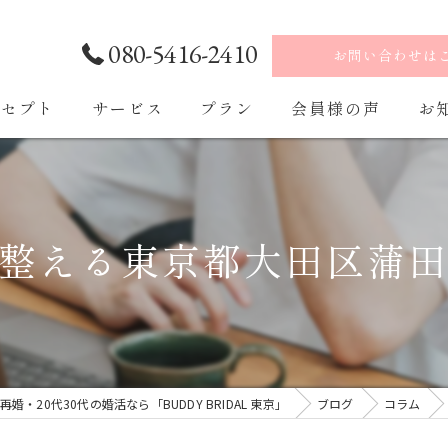
080-5416-2410
お問い合わせは
ンセプト
サービス
プラン
会員様の声
お
ご入会・ご入会後の流れ
整える東京都大田区蒲
・20代30代の婚活なら「BUDDY BRIDAL 東京」
ブログ
コラム