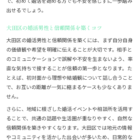
で、初めて婚活を始める方でも不安を感じずに一歩踏み
婚活男性の行動パターンから安全性を判断
出せるでしょう。
婚活男性と安全な出会いを実現するコツ
大田区の婚活男性と信頼関係を築くコツ
婚活男性と安全な出会いを叶える実践テク
ニック
大田区の婚活男性と信頼関係を築くには、まず自分自身
の価値観や希望を明確に伝えることが大切です。相手と
婚活男性との初対面で安心感を作る方法
のコミュニケーションで誤解や不安を生まないよう、率
婚活男性と安全に連絡を取るための注意点
直な気持ちで接することが信頼の第一歩となります。た
婚活男性との出会いを安心に保つ行動とは
とえば、初対面から理想や結婚観について話し合うこと
安全な婚活男性との出会い方を徹底アドバ
で、お互いの距離が一気に縮まるケースも少なくありま
イス
せん。
結婚相談所の活用で不安ゼロの婚活を目指す
さらに、地域に根ざした婚活イベントや相談所を活用す
婚活男性と出会うなら結婚相談所の活用が
ることで、共通の話題や生活圏が重なりやすく、自然な
安心
信頼関係を築きやすくなります。大田区では地元の情報
大田区で婚活男性と出会う相談所選びのポ
やコミュニティを活かした出会いが多いため、日常的な