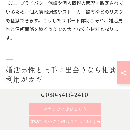
また、プライバシー保護や個人情報の管理も徹底されて
いるため、個人情報漏洩やストーカー被害などのリスク
も低減できます。こうしたサポート体制こそが、婚活男
性と信頼関係を築くうえでの大きな安心材料となりま
す。
婚活男性と上手に出会うなら相談所
利用がカギ
080-5416-2410
婚活男性と出会うには相談所利用が最適な理由
東京都大田区蒲田で婚活男性と安心して出会うために
お問い合わせはこちら
は、結婚相談所の利用が最適な選択肢です。なぜなら、
婚活相談のご予約はこちら (無料)
相談所では身元がしっかり確認された男性のみが登録し