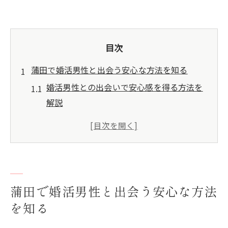
目次
蒲田で婚活男性と出会う安心な方法を知る
婚活男性との出会いで安心感を得る方法を
解説
大田区の婚活男性と信頼関係を築くコツ
婚活男性と蒲田エリアで安全に出会うため
の注意点
婚活男性と安心して話せる環境の見極め方
大田区で評判の高い婚活男性の特徴とは
蒲田で婚活男性と出会う安心な方法
婚活トラブル回避に役立つポイント徹底解説
を知る
婚活男性とのトラブルを未然に防ぐ基本ポ