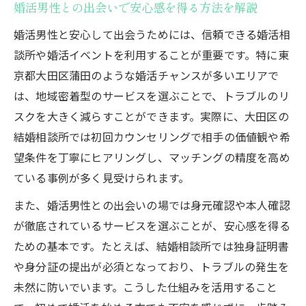
婚活男性との出会いで安心感を得る方法を解説
イント
婚活男性と安心して出会うためには、信頼できる婚活相
信頼できる婚活男性選びでリスクを減らす
談所や婚活イベントを利用することが重要です。特に東
方法
京都大田区蒲田のような婚活チャンスが多いエリアで
婚活男性とのやり取りで注意したい落とし
は、地域密着型のサービスを選ぶことで、トラブルのリ
穴
スクを大きく減らすことができます。実際に、大田区の
婚活男性との初対面でチェックすべきこと
結婚相談所では初回カウンセリングで相手の価値観や希
トラブル回避のための婚活男性との会話術
望条件を丁寧にヒアリングし、マッチングの精度を高め
信頼できる婚活男性を見極める極意とは
ている事例が多く見受けられます。
信頼できる婚活男性を見抜く判断基準とは
また、婚活男性との出会いの場では身元確認や本人確認
婚活男性の誠実さを確かめる質問法を紹介
が徹底されているサービスを選ぶことが、安心感を得る
婚活男性のプロフィールから見抜くポイン
ための基本です。たとえば、結婚相談所では独身証明書
ト
や身分証の提出が必須となっており、トラブルの発生を
婚活男性とのやりとりで信頼度を見極める
未然に防いでいます。こうした仕組みを活用すること
コツ