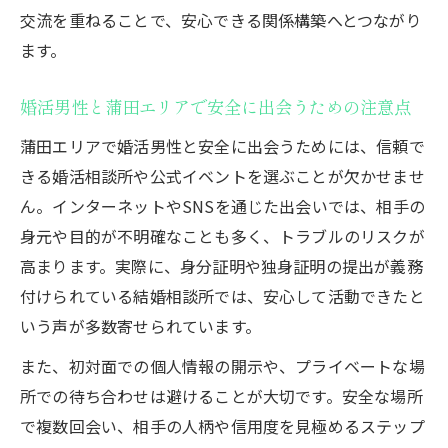
イント
交流を重ねることで、安心できる関係構築へとつながり
婚活男性と安心して進める相談所の特徴
ます。
婚活男性との出会いで相談所を活用するメ
リット
婚活男性と蒲田エリアで安全に出会うための注意点
婚活男性とトラブルを防ぐ相談所のサポー
蒲田エリアで婚活男性と安全に出会うためには、信頼で
ト体制
きる婚活相談所や公式イベントを選ぶことが欠かせませ
婚活男性と上手に出会うなら相談所利用がカギ
ん。インターネットやSNSを通じた出会いでは、相手の
身元や目的が不明確なことも多く、トラブルのリスクが
婚活男性と出会うには相談所利用が最適な
高まります。実際に、身分証明や独身証明の提出が義務
理由
付けられている結婚相談所では、安心して活動できたと
婚活男性とマッチング成功へ導く相談所の
いう声が多数寄せられています。
選び方
婚活男性と上手く出会える相談所の探し方
また、初対面での個人情報の開示や、プライベートな場
所での待ち合わせは避けることが大切です。安全な場所
婚活男性とスムーズな出会いを叶えるポイ
で複数回会い、相手の人柄や信用度を見極めるステップ
ント