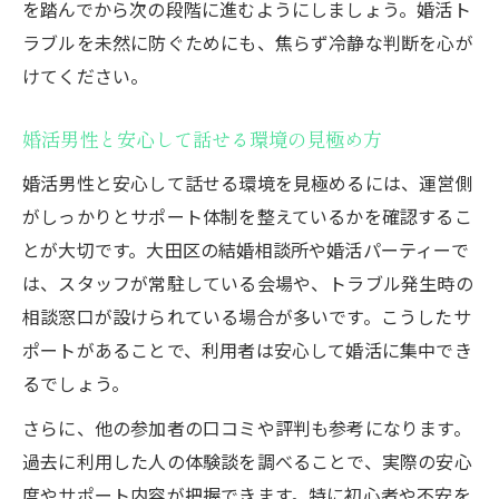
を踏んでから次の段階に進むようにしましょう。婚活ト
婚活男性と自然な出会いを促す相談所の活
ラブルを未然に防ぐためにも、焦らず冷静な判断を心が
用法
けてください。
【本気で結婚したい方へ】無料婚活相談の
ご案内
婚活男性と安心して話せる環境の見極め方
婚活男性と安心して話せる環境を見極めるには、運営側
がしっかりとサポート体制を整えているかを確認するこ
とが大切です。大田区の結婚相談所や婚活パーティーで
は、スタッフが常駐している会場や、トラブル発生時の
相談窓口が設けられている場合が多いです。こうしたサ
ポートがあることで、利用者は安心して婚活に集中でき
るでしょう。
さらに、他の参加者の口コミや評判も参考になります。
過去に利用した人の体験談を調べることで、実際の安心
度やサポート内容が把握できます。特に初心者や不安を