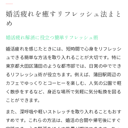
心が疲れた時の婚活相談先の選び方
婚活疲れを癒すリフレッシュ法まと
婚活疲れを相談できる安心の相談先の特徴
め
婚活疲れ時に頼れる相談所の選び方ポイン
ト
婚活疲れ解消に役立つ簡単リフレッシュ術
婚活疲れを共感してくれるカウンセラーと
婚活疲れを感じたときには、短時間で心身をリフレッシ
は
ュできる簡単な方法を取り入れることが大切です。特に
婚活疲れ相談で信頼できる窓口を見極める
東京都大田区蒲田のような都市部では、日常の中ででき
方法
るリフレッシュ術が役立ちます。例えば、蒲田駅周辺の
婚活疲れが深い時の適切な相談先の選定基
カフェでゆっくりとコーヒーを楽しむ、人気の公園で軽
準
く散歩をするなど、身近な場所で気軽に気分転換を図る
東京都大田区蒲田で婚活疲れを感じたら
ことができます。
婚活疲れに強い大田区蒲田の相談先活用法
また、深呼吸や軽いストレッチを取り入れることもおす
婚活疲れを和らげる蒲田エリアの特徴とは
すめです。これらの方法は、婚活の合間や帰宅後にすぐ
婚活疲れ対策に役立つ蒲田のサポート体制