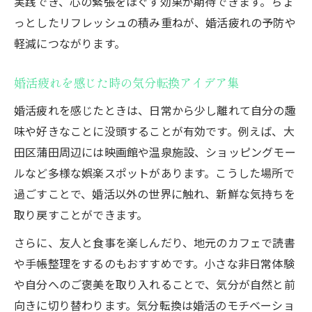
実践でき、心の緊張をほぐす効果が期待できます。ちょ
婚活疲れを感じた時に利用したい地元の相
っとしたリフレッシュの積み重ねが、婚活疲れの予防や
談窓口
軽減につながります。
婚活疲れ緩和に蒲田でできることを解説
婚活疲れを感じた時の気分転換アイデア集
忙しい婚活女性に合う気分転換の提案
婚活疲れを癒す女性向け気分転換プラン集
婚活疲れを感じたときは、日常から少し離れて自分の趣
味や好きなことに没頭することが有効です。例えば、大
婚活疲れ中の女性へおすすめの休憩方法と
田区蒲田周辺には映画館や温泉施設、ショッピングモー
は
ルなど多様な娯楽スポットがあります。こうした場所で
婚活疲れを感じた女性が実践しやすい工夫
過ごすことで、婚活以外の世界に触れ、新鮮な気持ちを
婚活疲れ軽減に役立つ簡単リフレッシュ方
取り戻すことができます。
法
さらに、友人と食事を楽しんだり、地元のカフェで読書
婚活疲れを和らげるための時間の使い方
や手帳整理をするのもおすすめです。小さな非日常体験
効率的な婚活継続のためにできること
や自分へのご褒美を取り入れることで、気分が自然と前
婚活疲れしないための効率的な活動計画
向きに切り替わります。気分転換は婚活のモチベーショ