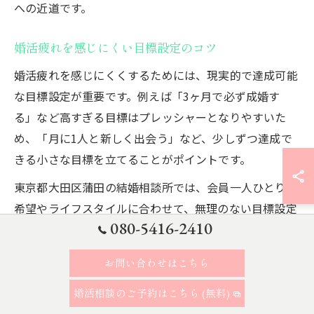
への近道です。
婚活疲れを感じにくい目標設定のコツ
婚活疲れを感じにくくするためには、現実的で達成可能
な目標設定が重要です。例えば「3ヶ月で必ず成婚す
る」など高すぎる目標はプレッシャーとなりやすいた
め、「月に1人と新しく出会う」など、少しずつ達成で
きる小さな目標を立てることがポイントです。
東京都大田区蒲田の結婚相談所では、会員一人ひとりの
希望やライフスタイルに合わせて、無理のない目標設定
080-5416-2410
をサポートしています。カウンセラーと相談しながら、
自分に合ったペースで活動を進めることで、婚活疲れを
お問い合わせはこちら
感じにくくなります。
婚活相談のご予約はこちら (無料)
また、目標が達成できなかった場合も自分を責めず、柔