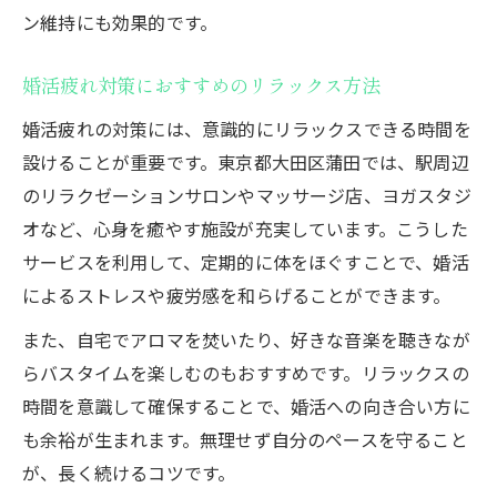
婚活疲れを防ぐための自己管理ポイント
ン維持にも効果的です。
婚活疲れ対策になるスケジュール調整術
婚活疲れに負けないモチベーション維持法
婚活疲れ対策におすすめのリラックス方法
婚活疲れを感じにくい目標設定のコツ
婚活疲れの対策には、意識的にリラックスできる時間を
婚活疲れを乗り越える気持ちの整え方
設けることが重要です。東京都大田区蒲田では、駅周辺
のリラクゼーションサロンやマッサージ店、ヨガスタジ
婚活疲れに強くなるマインドセットの作り
オなど、心身を癒やす施設が充実しています。こうした
方
サービスを利用して、定期的に体をほぐすことで、婚活
婚活疲れを乗り越える前向き思考のポイン
によるストレスや疲労感を和らげることができます。
ト
婚活疲れ時に役立つ自己肯定感の高め方
また、自宅でアロマを焚いたり、好きな音楽を聴きなが
らバスタイムを楽しむのもおすすめです。リラックスの
婚活疲れを感じた時の心のリセット術
時間を意識して確保することで、婚活への向き合い方に
婚活疲れから立ち直るメンタルケア実践法
も余裕が生まれます。無理せず自分のペースを守ること
【本気で結婚したい方へ】無料婚活相談の
が、長く続けるコツです。
ご案内