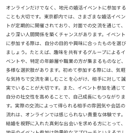
え
オンラインだけでなく、地元の婚活イベントに参加する
東京都で婚活初心者が理想のパートナーと出会
ことも大切です。東京都内では、さまざまな婚活イベン
う方法
トが定期的に開催されており、対面での交流を通じて、
理想のパートナーに出会うための行動計画
より深い人間関係を築くチャンスがあります。イベント
東京都内での婚活イベント参加のコツ
に参加する際は、自分の目的や興味に合ったものを選び
ましょう。たとえば、趣味を共有するグループによるイ
オンライン婚活で成功するためのプロフィ
ベントや、特定の年齢層や職業の方が集まるものなど、
ール作成
多様な選択肢があります。初めて参加する際には、気軽
婚活における自然な出会い方を探る
な気持ちで交流を楽しむことを心がけ、相手に対して誠
婚活における直感の活用法と注意点
実でいることが大切です。また、イベント参加を通じて
多様な文化を理解し、柔軟な視点でパート
自分の社交性を高めることで、自己成長にもつながりま
ナー探し
す。実際の交流によって得られる相手の雰囲気や会話の
ダブルでBUDDY BRIDALが選出されまし
流れは、オンラインでは感じられない貴重な体験です。
た！！
結婚を視野に入れた真剣な出会いを求める方にとって、
地元のイベント参加は効果的なアプローチといえるでし