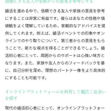
信頼できる友人や家族からの意見を参考にする
東京都で婚活初心者が成功するために活用した
婚活を進める中で、信頼できる友人や家族の意見を参考
いサービス
にすることは非常に有益です。彼らはあなたの性格や価
AIマッチングサービスの基本と利点
値観をよく理解しているため、客観的なアドバイスを提
結婚相談所のサポート内容を詳しく知る
供してくれます。例えば、婚活イベントでの印象やオン
婚活アプリの最新トレンドを把握する
ラインでのやり取りについて、第三者からの意見をもら
地域密着型の婚活イベントに参加するメリ
うことで、新たな視点を得ることができるでしょう。婚
ット
活初心者にとって、周囲からのサポートは心強い味方と
オンライン婚活の効果的な使い方
なります。また、家族や友人からのフィードバックを基
個別にカスタマイズされた婚活プランの選
に、自己分析を深め、理想のパートナー像をより具体的
び方
にすることも可能です。
初心者向け東京都の婚活サポート活用法
オンラインプラットフォームを利用して幅広く出会い
地方自治体の婚活支援プログラムを利用す
を探す
る
現代の婚活初心者にとって、オンラインプラットフォー
専門スタッフによる婚活相談の活用法