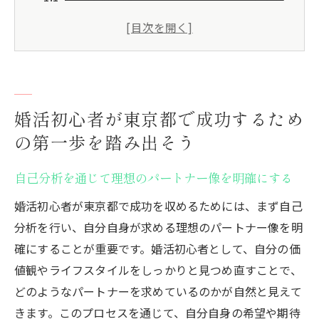
確にする
東京都内の婚活サービスをリサーチして選
定する
婚活の目的と期限を設定し、活動計画を立
てる
婚活初心者が東京都で成功するため
信頼できる友人や家族からの意見を参考に
の第一歩を踏み出そう
する
オンラインプラットフォームを利用して幅
自己分析を通じて理想のパートナー像を明確にする
広く出会いを探す
婚活初心者が東京都で成功を収めるためには、まず自己
地元の婚活イベントに参加して実際の交流
分析を行い、自分自身が求める理想のパートナー像を明
を増やす
確にすることが重要です。婚活初心者として、自分の価
東京都で婚活初心者が知っておくべき成功への
値観やライフスタイルをしっかりと見つめ直すことで、
ステップ
どのようなパートナーを求めているのかが自然と見えて
きます。このプロセスを通じて、自分自身の希望や期待
婚活に必要な心構えと準備を整える