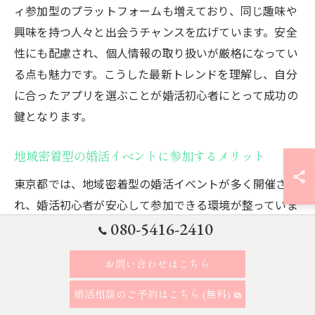
ィ参加型のプラットフォームも増えており、同じ趣味や
興味を持つ人々と出会うチャンスを広げています。安全
性にも配慮され、個人情報の取り扱いが厳格になってい
る点も魅力です。こうした最新トレンドを理解し、自分
に合ったアプリを選ぶことが婚活初心者にとって成功の
鍵となります。
地域密着型の婚活イベントに参加するメリット
東京都では、地域密着型の婚活イベントが多く開催さ
れ、婚活初心者が安心して参加できる環境が整っていま
す。地元の特性を活かしたイベントでは、地元住民との
080-5416-2410
つながりを深めることができ、自然体での出会いが期待
お問い合わせはこちら
できます。また、参加者が比較的少人数であるため、じ
っくりと相手とコミュニケーションを取ることが可能で
婚活相談のご予約はこちら (無料)
す。地域に密着した活動を通じて、共通の話題や興味を