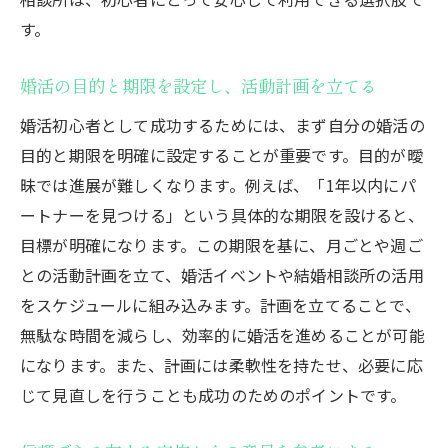
初心者でも安心な婚活アプリの選び方
す。
婚活におけるオンラインとオフラインの活
用法
婚活の目的と期限を設定し、活動計画を立てる
婚活中のトラブル回避術と対策
婚活初心者として成功するためには、まず自分の婚活の
婚活を楽しむための心の持ち方を知る
目的と期限を明確に設定することが重要です。目的が曖
婚活初心者が東京都で成功体験を得るための秘
昧では進展が難しくなります。例えば、「1年以内にパ
訣
ートナーを見つける」という具体的な期限を設けると、
成功体験者の声から学ぶ婚活テクニック
目標が明確になります。この期限を基に、月ごとや週ご
婚活のモチベーションを維持する方法
との活動計画を立て、婚活イベントや結婚相談所の活用
理想のパートナー像を現実的に捉える
をスケジュールに組み込みます。計画を立てることで、
東京都特有の婚活文化を理解する
無駄な時間を減らし、効率的に婚活を進めることが可能
になります。また、計画には柔軟性を持たせ、必要に応
効率的な時間管理で婚活をスムーズに進め
じて見直しを行うことも成功のためのポイントです。
る
失敗を恐れずに新しい出会いを楽しむ