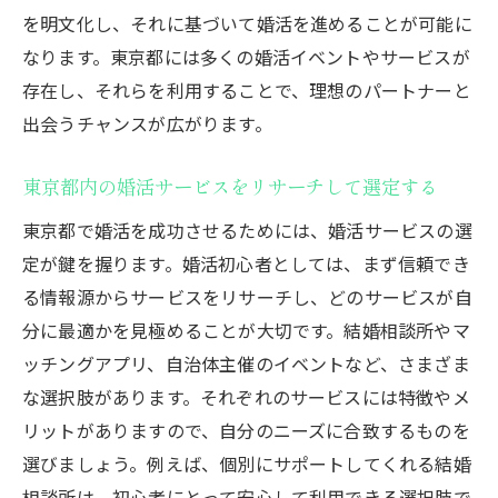
を明文化し、それに基づいて婚活を進めることが可能に
東京都で人気の婚活スポットをチェックす
なります。東京都には多くの婚活イベントやサービスが
る
存在し、それらを利用することで、理想のパートナーと
AIマッチングサービスの利用方法を学ぶ
出会うチャンスが広がります。
婚活に役立つコミュニケーションスキルを
向上させる
東京都内の婚活サービスをリサーチして選定する
結婚相談所の選び方と利用のポイント
東京都で婚活を成功させるためには、婚活サービスの選
婚活における自己プレゼンテーションの重
定が鍵を握ります。婚活初心者としては、まず信頼でき
要性を理解する
る情報源からサービスをリサーチし、どのサービスが自
初心者でも安心して婚活を始めるための東京都
分に最適かを見極めることが大切です。結婚相談所やマ
ガイド
ッチングアプリ、自治体主催のイベントなど、さまざま
東京都の婚活支援制度を活用する方法
な選択肢があります。それぞれのサービスには特徴やメ
安全に婚活イベントに参加するためのポイ
リットがありますので、自分のニーズに合致するものを
ント
選びましょう。例えば、個別にサポートしてくれる結婚
相談所は、初心者にとって安心して利用できる選択肢で