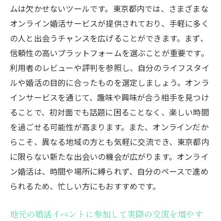
ムは欠かせないツールです。東京都内では、さまざまな
婚活イベントでのマナーとエチケット
オンライン婚活サービスが提供されており、手軽に多く
東京都内の婚活カフェやラウンジを活用す
の人と出会うチャンスを広げることができます。まず、
る
信頼性の高いプラットフォームを選ぶことが重要です。
婚活初心者向けのワークショップやセミナ
利用者のレビューや評判を参照し、自分のライフスタイ
ー
ルや婚活の目的に合ったものを選定しましょう。オンラ
トライアル参加で婚活サービスを体験する
インサービスを通じて、趣味や興味が合う相手を見つけ
婚活初心者が東京都で失敗しないためのコツ
ることで、初対面でも話題に困ることなく、楽しい時間
を過ごせる可能性が高まります。また、オンラインだか
初対面での印象を良くする方法
らこそ、異なる地域の方とも気軽に交流でき、東京都内
無理のないペースで婚活活動を続ける
に限らない新たな出会いの機会が広がります。オンライ
婚活中に避けるべき言動とその理由
ン婚活は、時間や場所に縛られず、自分のペースで進め
自己改善を意識した日常生活の送り方
られるため、忙しい方にもおすすめです。
婚活での失敗を次に活かす思考法
理想と現実のギャップを埋めるための心構
地元の婚活イベントに参加して実際の交流を増やす