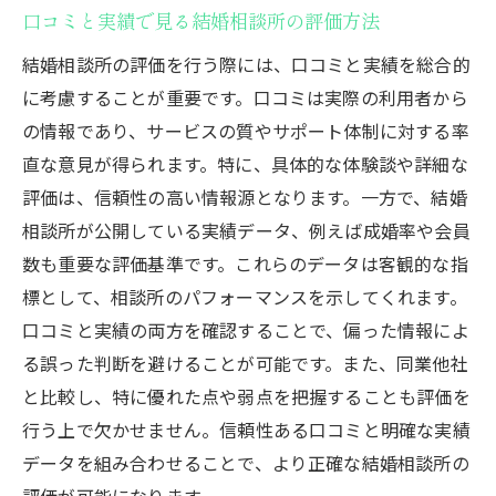
口コミと実績で見る結婚相談所の評価方法
を選ぶ
透明性のある契約内容が信頼の第一歩
結婚相談所の評価を行う際には、口コミと実績を総合的
に考慮することが重要です。口コミは実際の利用者から
個人情報保護とセキュリティ対策の充実度
の情報であり、サービスの質やサポート体制に対する率
長年の実績が信頼の証となる理由
直な意見が得られます。特に、具体的な体験談や詳細な
実際の成婚カップル数で見る信頼性
評価は、信頼性の高い情報源となります。一方で、結婚
相談所の運営体制とバックアップ体制の確
相談所が公開している実績データ、例えば成婚率や会員
認
数も重要な評価基準です。これらのデータは客観的な指
東京都内の結婚相談所が提供する多様なサービ
標として、相談所のパフォーマンスを示してくれます。
スの魅力
口コミと実績の両方を確認することで、偏った情報によ
マンツーマンカウンセリングの効果と魅力
る誤った判断を避けることが可能です。また、同業他社
専門家による婚活戦略アドバイス
と比較し、特に優れた点や弱点を把握することも評価を
婚活イベントやセミナーでの新たな学び
行う上で欠かせません。信頼性ある口コミと明確な実績
データを組み合わせることで、より正確な結婚相談所の
オンライン面談による柔軟な対応
評価が可能になります。