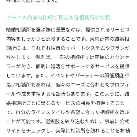
個別ニーズに応じたカスタマイズプラン
フォローアップサービスで安心して進める
サービス内容の比較で見える各相談所の特長
婚活
結婚相談所を選ぶ際に重要なのは、提供されるサービス
成婚率を高める結婚相談所の特徴とは
内容をしっかりと比較することです。東京都内の結婚相
成功事例から学ぶ成婚の秘訣
談所には、それぞれ独自のサポートシステムやプランが
成婚までのプロセスを支える専門カウンセ
存在します。例えば、一部の相談所では専属のカウンセ
ラー
ラーが付き、個別に婚活をサポートするサービスを提供
統計データで見る成婚率の実際
しています。また、イベントやパーティーの開催頻度が
成婚事例からにじみ出る相談所の実力
高い相談所もあれば、個々のニーズに合わせたプロフィ
綿密なフィードバックとアドバイスの重要
ール作成を重視する相談所もあります。このように、結
性
婚相談所ごとに異なるサービスの特長を把握すること
で、自分のライフスタイルや希望に合った相談所を選ぶ
定期的な進捗確認で成婚を目指す
ことが可能です。選択肢を絞り込むために、事前に公式
婚活を成功に導くための結婚相談所のサポート
サイトをチェックし、実際に相談所を訪れることをお勧
体制