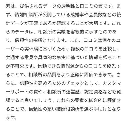
素は、提供されるデータの透明性と口コミの質です。ま
カウンセラーとの目標設定で婚活をスムー
ず、結婚相談所が公開している成婚率や会員数などの統
ズに
計データが正確であるか確認することが大切です。これ
婚活イベントへの積極参加で出会いを広げ
らのデータは、相談所の実績を客観的に示すものであ
る
り、信頼性の指標となります。また、口コミは個々のユ
プロフィール作成で最大限の魅力を引き出
ーザーの実体験に基づくため、複数の口コミを比較し、
す
共通する意見や具体的な事実に基づいた情報を探ること
ネットワークを活用した広範囲でのパート
が不可欠です。信頼できる情報源からの口コミを優先す
ナー探し
ることで、相談所の品質をより正確に評価できます。さ
オンラインツールを使った効率的な活動の
らに、信頼性を高めるためのチェックとして、カスタマ
進め方
ーサポートの質や、相談所の運営歴、認定資格なども確
成婚までのスケジュールを意識したプラン
認すると良いでしょう。これらの要素を総合的に評価す
ニング
ることで、信頼性の高い結婚相談所を選ぶ手助けとなり
信頼できる結婚相談所を選ぶための基準とは
ます。
認定資格を持つカウンセラーのいる相談所