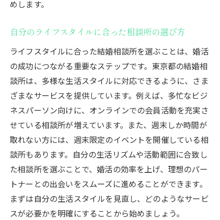
めします。
常にそばで支えるカウンセラーの存在
心理面のサポートが婚活を後押し
自分のライフスタイルに合った相談所の選び方
成婚後のフォローアップ体制のチェック
ライフスタイルに合った結婚相談所を選ぶことは、婚活
希望に応じた柔軟なサポートプラン
の成功につながる重要なステップです。東京都の結婚相
トラブル時の迅速な対応力
談所は、多様な生活スタイルに対応できるように、さま
個々の成長を促す相談所の支援策
ざまなサービスを提供しています。例えば、多忙なビジ
結婚相談所の料金プランと契約条件を理解しよ
ネスパーソン向けに、オンラインでの会員活動を充実さ
う
せている相談所が増えています。また、週末しか時間が
取れない方には、週末限定のイベントを開催している相
初期費用と月額費用の内訳を把握する
談所もあります。自分の生活リズムや活動範囲に合致し
オプションサービスの料金体系を確認
た相談所を選ぶことで、婚活の効率を上げ、理想のパー
契約前に知っておくべきキャンセル規定
トナーとの出会いをスムーズに進めることができます。
コストパフォーマンスを検討する方法
まずは自分の生活スタイルを見直し、どのようなサービ
相談所間での料金比較のポイント
スが必要かを明確にすることから始めましょう。