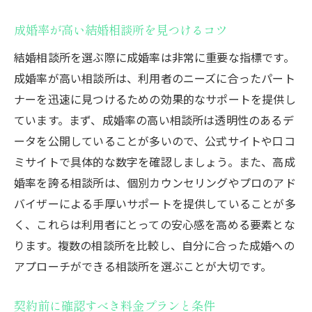
長期的視点で見た料金プランの選び方
あなたの婚活を支える東京都の結婚相談所活用
成婚率が高い結婚相談所を見つけるコツ
法
結婚相談所を選ぶ際に成婚率は非常に重要な指標です。
都市型ライフスタイルに合わせた婚活方法
成婚率が高い相談所は、利用者のニーズに合ったパート
交通アクセス便利な相談所の選び方
ナーを迅速に見つけるための効果的なサポートを提供し
ています。まず、成婚率の高い相談所は透明性のあるデ
地元密着型サービスの利点を活用する
ータを公開していることが多いので、公式サイトや口コ
情報収集を効率化するためのツール活用
ミサイトで具体的な数字を確認しましょう。また、高成
相談所の地理的優位性を活かした戦略
婚率を誇る相談所は、個別カウンセリングやプロのアド
東京都の結婚相談所で得られる地域特性に
バイザーによる手厚いサポートを提供していることが多
基づくサポート
く、これらは利用者にとっての安心感を高める要素とな
婚活をご検討中の皆様へ
ります。複数の相談所を比較し、自分に合った成婚への
アプローチができる相談所を選ぶことが大切です。
契約前に確認すべき料金プランと条件