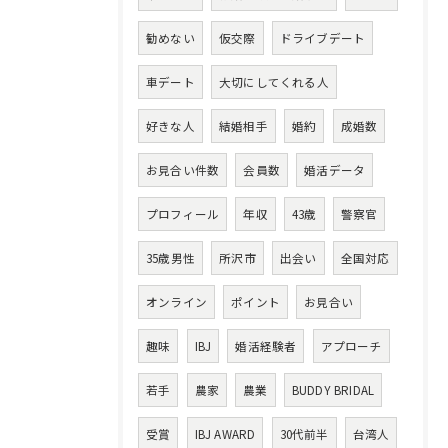
勧めない
仮交際
ドライブデート
車デート
大切にしてくれる人
好きな人
結婚相手
婚約
成婚数
お見合い件数
会員数
婚活データ
プロフィール
年収
43歳
警察官
35歳男性
所沢市
出会い
全国対応
オンライン
ポイント
お見合い
趣味
IBJ
婚活経験者
アプローチ
若手
農家
農業
BUDDY BRIDAL
受賞
IBJ AWARD
30代前半
台湾人