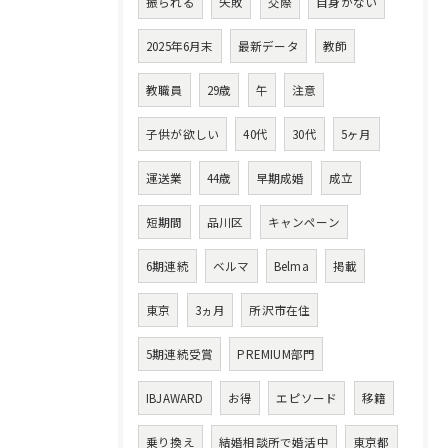
振られる
失敗
交際
自身がない
2025年6月末
最新データ
教師
教職員
29歳
午
注意
子供が欲しい
40代
30代
5ヶ月
運送業
44歳
早期成婚
成立
短期間
品川区
キャンペーン
6期連続
ベルマ
Belma
掲載
東京
3ヵ月
所沢市在住
5期連続受賞
PREMIUM部門
IBJAWARD
お得
エピソード
移籍
乗り換え
結婚相談所で婚活中
東京都