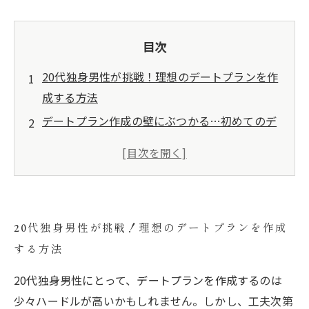
目次
20代独身男性が挑戦！理想のデートプランを作
成する方法
デートプラン作成の壁にぶつかる…初めてのデ
ート準備編
デートプランを練る中で気づく、彼女の好みと
自分の楽しみ
ユニークなデートアイデアで彼女を驚かせる！
20代独身男性が挑戦！理想のデートプランを作成
結婚相談所との婚活を兼ねたデートプランの重
する方法
要性
思い出に残るデートを実現するためのコツ
20代独身男性にとって、デートプランを作成するのは
成功するデートのための総まとめ！次に活かそ
少々ハードルが高いかもしれません。しかし、工夫次第