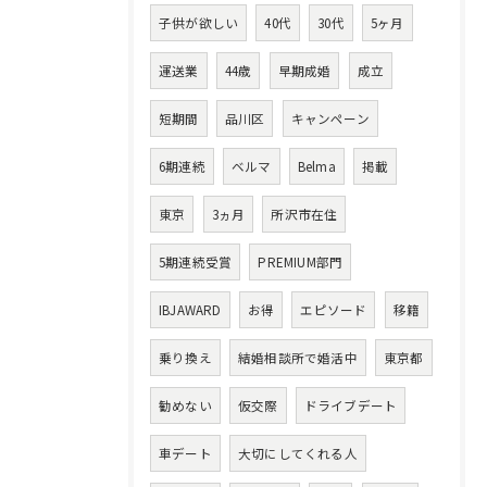
子供が欲しい
40代
30代
5ヶ月
運送業
44歳
早期成婚
成立
短期間
品川区
キャンペーン
6期連続
ベルマ
Belma
掲載
東京
3ヵ月
所沢市在住
5期連続受賞
PREMIUM部門
IBJAWARD
お得
エピソード
移籍
乗り換え
結婚相談所で婚活中
東京都
勧めない
仮交際
ドライブデート
車デート
大切にしてくれる人