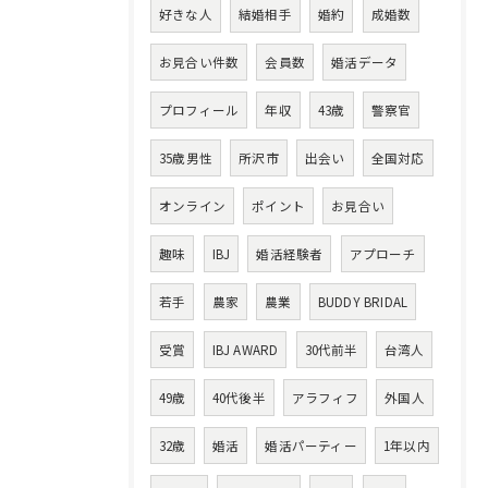
好きな人
結婚相手
婚約
成婚数
お見合い件数
会員数
婚活データ
プロフィール
年収
43歳
警察官
35歳男性
所沢市
出会い
全国対応
オンライン
ポイント
お見合い
趣味
IBJ
婚活経験者
アプローチ
若手
農家
農業
BUDDY BRIDAL
受賞
IBJ AWARD
30代前半
台湾人
49歳
40代後半
アラフィフ
外国人
32歳
婚活
婚活パーティー
1年以内