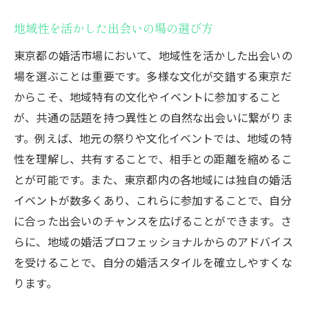
婚活男性が持つべき具体的な特徴
地域性を活かした出会いの場の選び方
事例で見る婚活の成功への道筋
東京都の婚活市場において、地域性を活かした出会いの
成功体験から得られる婚活のヒント
場を選ぶことは重要です。多様な文化が交錯する東京だ
東京都の婚活事例と自分の活動の違いを理
からこそ、地域特有の文化やイベントに参加すること
解する
が、共通の話題を持つ異性との自然な出会いに繋がりま
成功者に共通する行動パターン
す。例えば、地元の祭りや文化イベントでは、地域の特
婚活男性が東京都で自分に合ったパートナーを
性を理解し、共有することで、相手との距離を縮めるこ
見つける方法
とが可能です。また、東京都内の各地域には独自の婚活
自分に合ったパートナーを見つけるための
イベントが数多くあり、これらに参加することで、自分
戦略
に合った出会いのチャンスを広げることができます。さ
東京都でのパートナー探しのコツ
らに、地域の婚活プロフェッショナルからのアドバイス
を受けることで、自分の婚活スタイルを確立しやすくな
理想の相手を見つけるための婚活術
ります。
効率的な出会い方を学ぶ