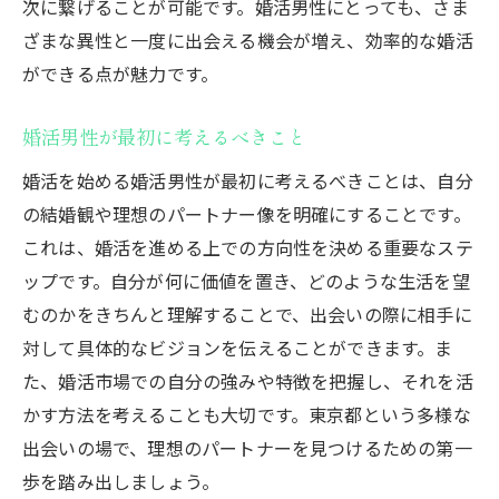
い方
次に繋げることが可能です。婚活男性にとっても、さま
婚活における柔軟な心構え
ざまな異性と一度に出会える機会が増え、効率的な婚活
ができる点が魅力です。
多様な背景を持つ人々との交流のヒント
東京都の婚活市場で男性が活躍するために必要
婚活男性が最初に考えるべきこと
な要素
婚活を始める婚活男性が最初に考えるべきことは、自分
成功する婚活のための自己分析
の結婚観や理想のパートナー像を明確にすることです。
東京都の婚活市場での競争力を高めるには
これは、婚活を進める上での方向性を決める重要なステ
婚活における柔軟性と適応力の重要性
ップです。自分が何に価値を置き、どのような生活を望
東京都での出会いを最大限に活かす方法
むのかをきちんと理解することで、出会いの際に相手に
婚活を成功へ導く具体的なアプローチ
対して具体的なビジョンを伝えることができます。ま
自己成長を促す婚活の活用法
た、婚活市場での自分の強みや特徴を把握し、それを活
成功する婚活男性の特徴を東京都の事例から学
かす方法を考えることも大切です。東京都という多様な
ぶ
出会いの場で、理想のパートナーを見つけるための第一
歩を踏み出しましょう。
東京都の成功事例に学ぶ婚活のポイント