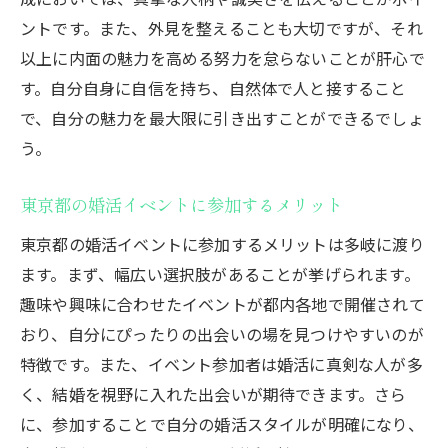
婚活での成功体験を積み重ねる方法
ントです。また、外見を整えることも大切ですが、それ
東京都で注目される婚活男性の傾向とその理由
以上に内面の魅力を高める努力を怠らないことが肝心で
現代の婚活男性が注目される理由
す。自分自身に自信を持ち、自然体で人と接すること
東京都の独自性がもたらす婚活チャンス
で、自分の魅力を最大限に引き出すことができるでしょ
婚活男性が求められる新しい価値観
う。
多様な出会いの場を活用する方法
東京都の婚活イベントに参加するメリット
東京都の婚活トレンドとは
東京都の婚活イベントに参加するメリットは多岐に渡り
婚活市場での競争を勝ち抜くためには
ます。まず、幅広い選択肢があることが挙げられます。
価値観の多様性が求められる東京都の婚活事情
趣味や興味に合わせたイベントが都内各地で開催されて
婚活における多様な価値観の受け入れ
おり、自分にぴったりの出会いの場を見つけやすいのが
異文化理解を深めるための交流法
特徴です。また、イベント参加者は婚活に真剣な人が多
東京都の婚活での多様性の重要性
く、結婚を視野に入れた出会いが期待できます。さら
異なる価値観を持つパートナーとの付き合
に、参加することで自分の婚活スタイルが明確になり、