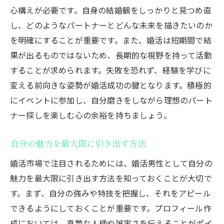
心構えが必要です。自身の結婚観をしっかりと見つめ直
東京都で求められる男性像とは
し、どのようなパートナーとどんな未来を描きたいのか
婚活成功者に学ぶ心得
を明確にすることが重要です。また、婚活は短期間で結
現地の文化や風習を尊重する姿勢
果が出るものではないため、長期的な視野を持って活動
ライフスタイルを共有できるパートナー探
することが求められます。失敗を恐れず、経験を学びに
し
変える前向きな姿勢が婚活成功の鍵となります。積極的
婚活男性に求められるスキルと東京都の特性を
にイベントに参加し、自分磨きをしながら理想のパート
知る
ナー探しを楽しむ心の余裕を持ちましょう。
東京都における婚活で重要なスキル
自分の魅力を最大限に引き出す方法
パートナーシップを築くための基本的なコ
ミュニケーション
婚活市場で注目されるためには、婚活男性として自分の
魅力を最大限に引き出す方法を知っておくことが大切で
文化的理解を深める方法
す。まず、自分の強みや特技を把握し、それをアピール
東京都の特性を活かした婚活戦略
できるようにしておくことが重要です。プロフィール作
自己改善のための具体的なステップ
成においては、真摯な人柄や誠実さを伝えることがポイ