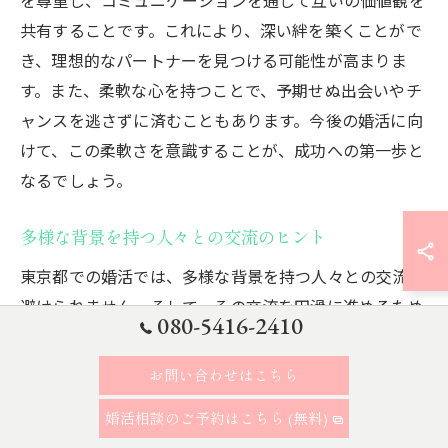
共有することです。これにより、深い絆を築くことがで
き、理想的なパートナーを見つける可能性が高まりま
す。また、柔軟な心を持つことで、予期せぬ出会いやチ
ャンスを逃さずに済むこともあります。今後の婚活に向
けて、この柔軟さを意識することが、成功への第一歩と
なるでしょう。
多様な背景を持つ人々との交流のヒント
東京都での婚活では、多様な背景を持つ人々との交流が
避けられません。そして、その交流を円滑に進めるため
080-5416-2410
には、いくつかのヒントが役立ちます。まず、相手の文
化や価値観を理解しようとする姿勢が大切です。婚活男
お問い合わせはこちら
性として、事前に相手の文化や習慣について調べ、会話
婚活相談のご予約はこちら (無料)
の中でそれを自然に活用することで、相手はあなたの誠