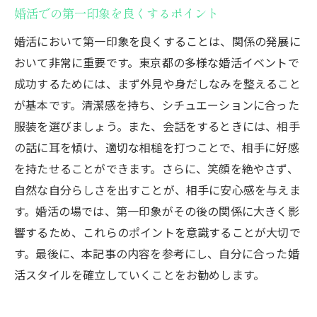
婚活での自分の望む条件を明確にする
婚活での第一印象を良くするポイント
東京都での婚活を成功させるためのネット
婚活において第一印象を良くすることは、関係の発展に
ワークの活用
おいて非常に重要です。東京都の多様な婚活イベントで
当相談所が選ばれました！
成功するためには、まず外見や身だしなみを整えること
が基本です。清潔感を持ち、シチュエーションに合った
服装を選びましょう。また、会話をするときには、相手
の話に耳を傾け、適切な相槌を打つことで、相手に好感
を持たせることができます。さらに、笑顔を絶やさず、
自然な自分らしさを出すことが、相手に安心感を与えま
す。婚活の場では、第一印象がその後の関係に大きく影
響するため、これらのポイントを意識することが大切で
す。最後に、本記事の内容を参考にし、自分に合った婚
活スタイルを確立していくことをお勧めします。