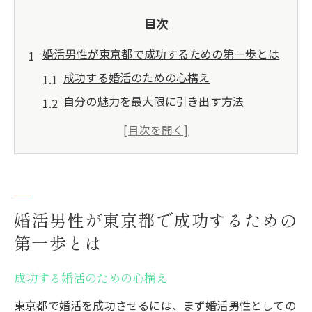
目次
婚活男性が東京都で成功するための第一歩とは
成功する婚活のための心構え
自分の魅力を最大限に引き出す方法
東京都の婚活イベントに参加するメリット
婚活男性が最初に考えるべきこと
地域性を活かした出会いの場の選び方
婚活での第一印象を良くするポイント
婚活男性が東京都で成功するための
東京都の婚活市場における男性の特徴とその成
功の秘訣
第一歩とは
多様な価値観を理解することの重要性
成功する婚活のための心構え
婚活男性が持つべき柔軟なコミュニケーシ
東京都で婚活を成功させるには、まず婚活男性としての
ョン能力