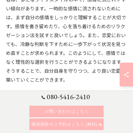
い傾向があります。一時的な感情に流されないために
は、まず自分の感情をしっかりと理解することが大切で
す。感情を書き留めたり、心を落ち着けるためのリラク
ゼーション法を試すと良いでしょう。また、恋愛におい
ても、冷静な判断を下すために一歩下がって状況を見つ
め直すことが求められます。このようにして、感情では
なく理性的な選択を行うことができるようになります。
そうすることで、自分自身を守りつつ、より良い恋愛を
築いていくことができます。
080-5416-2410
メディアが作り出す幻想に惑わされない
現代のメディアは、20代の恋愛に大きな影響を与えてい
お問い合わせはこちら
ます。ドラマや映画、SNSでは完璧でロマンチックな恋
婚活相談のご予約はこちら (無料)
愛が描かれることが多く、これが現実の恋愛の基準とな