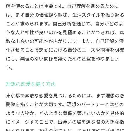
友人からの紹介を活用する
解を深めることは重要です。自己理解を進めるために
職場や学校での自然な出会いの場を活かす
は、まず自分の価値観や趣味、生活スタイルを振り返る
ボランティア活動での出会いの可能性
ことが求められます。自己分析を通じて、自分がどのよ
恋愛が上手くいかない原因を突き止める
うな人と相性が良いのかを見極めることができれば、素
コミュニケーションの欠如を見直す
敵な出会いの可能性が広がります。また、自己理解を深
化させることで恋愛における自分のニーズや期待を明確
過度な期待がもたらす影響
にし、無理のない関係を築くための基盤を作りましょ
過去のトラウマが引き起こす問題
う。
自己中心的な考え方を改める
相手への理解不足を改善する
理想の恋愛を描く方法
感情のコントロール方法を学ぶ
東京都で素敵な恋愛を見つけるためには、まず理想の恋
自己肯定感を高めるための具体的なステップ
愛像を描くことが大切です。理想のパートナーとはどの
自己認識を深める方法
ような人物か、どのような関係を築きたいのかを具体的
ポジティブな自己評価の習慣化
にイメージすることで、出会いの場を選ぶ際の大きな指
成功体験を積み重ねる
針となります。20代の皆さんは、キャリアや生活環境に