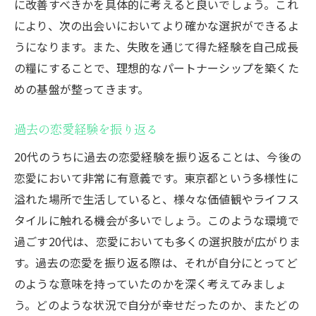
に改善すべきかを具体的に考えると良いでしょう。これ
誤解を防ぐための効果的な話し方
により、次の出会いにおいてより確かな選択ができるよ
感情を言葉で表現することの重要性
うになります。また、失敗を通じて得た経験を自己成長
聞き上手になるためのポイント
の糧にすることで、理想的なパートナーシップを築くた
めの基盤が整ってきます。
非言語コミュニケーションの活用法
心のケアで恋愛ストレスを軽減する方法
過去の恋愛経験を振り返る
ストレス解消のためのリラクゼーションテ
20代のうちに過去の恋愛経験を振り返ることは、今後の
クニック
恋愛において非常に有意義です。東京都という多様性に
感情を整理するためのジャーナリング
溢れた場所で生活していると、様々な価値観やライフス
メンタルヘルスを保つための日常習慣
タイルに触れる機会が多いでしょう。このような環境で
専門家への相談をためらわない
過ごす20代は、恋愛においても多くの選択肢が広がりま
瞑想やヨガで心を落ち着ける
す。過去の恋愛を振り返る際は、それが自分にとってど
友人との会話がもたらす癒しの効果
のような意味を持っていたのかを深く考えてみましょ
東京都での恋愛を成功に導くためのヒント
う。どのような状況で自分が幸せだったのか、またどの