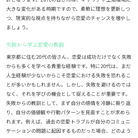
大きな変化がある時期ですので、柔軟に理想を更新しつ
自分を褒める習慣を身につける
つ、現実的な視点を持ちながら恋愛のチャンスを増やし
健全なフィードバックを受け入れる
ましょう。
新しい挑戦を恐れない姿勢を持つ
20代が陥りやすい恋愛の誤解を解消する
失敗から学ぶ恋愛の教訓
恋愛における理想と現実の違い
東京都に住む20代の皆さん、恋愛は成功だけでなく失敗
相手が変わることを期待しない
からも多くを学べる貴重な経験です。特に20代は、まだ
恋愛は常に完璧であるべきではない
人生経験が少ないからこそ恋愛における失敗を恐れるこ
一時的な感情に流されない方法
とが多いかもしれません。しかし、失敗を避けるのでは
メディアが作り出す幻想に惑わされない
なく、それを学びの機会として捉えることが重要です。
失敗からの教訓として、まず自分の感情を冷静に振り返
恋愛における妥協の大切さ
り、自分の価値観や行動パターンを見直すことが求めら
コミュニケーションが恋愛を左右する理由
れます。例えば、過去の恋愛トラブルが自分のコミュニ
開かれた対話が信頼を築く
ケーションの問題に起因するものだった場合、どのよう
相手の気持ちを理解するための技術