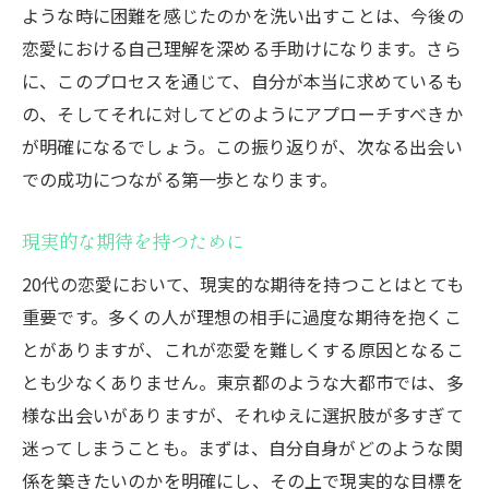
ような時に困難を感じたのかを洗い出すことは、今後の
都市特有の出会いのチャンスを見つける
恋愛における自己理解を深める手助けになります。さら
デートプランで魅力を引き出す方法
に、このプロセスを通じて、自分が本当に求めているも
文化的背景を活かした交流を楽しむ
の、そしてそれに対してどのようにアプローチすべきか
地域のイベントに積極的に参加する
が明確になるでしょう。この振り返りが、次なる出会い
時間管理で恋愛と仕事を両立させる
での成功につながる第一歩となります。
自分らしさを失わない恋愛を心がける
当相談所が選ばれました！
現実的な期待を持つために
20代の恋愛において、現実的な期待を持つことはとても
重要です。多くの人が理想の相手に過度な期待を抱くこ
とがありますが、これが恋愛を難しくする原因となるこ
とも少なくありません。東京都のような大都市では、多
様な出会いがありますが、それゆえに選択肢が多すぎて
迷ってしまうことも。まずは、自分自身がどのような関
係を築きたいのかを明確にし、その上で現実的な目標を