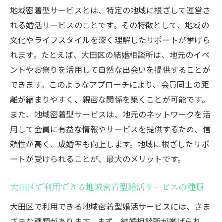
地域密着型サービスを最大限に活用するコ
地域密着型サービスとは、特定の地域に根ざして運営さ
ツ
れる婚活サービスのことです。その特徴として、地域の
大田区での婚活イベント選び成功の秘訣
文化やライフスタイルを深く理解したサポートが挙げら
れます。たとえば、大田区の結婚相談所は、地元のイベ
大田区で開催される婚活イベントの特徴
ントやお祭りを活用して自然な出会いを提供することが
婚活イベントの種類別メリットとデメリッ
できます。このようなアプローチにより、会員同士の距
ト
離が縮まりやすく、親密な関係を築くことが可能です。
自分に合った婚活イベントを見つける方法
また、地域密着型サービスは、地元のネットワークを活
婚活イベント参加前の準備と心構え
用して会員に有益な情報やサービスを提供するため、信
婚活イベントで成功するためのポイント
頼性が高く、成婚率も向上します。地域に根ざしたサポ
婚活イベント後のフォローアップ方法
ートが受けられることが、最大のメリットです。
プロのサポートを受けながら安心して婚活を進
める方法
大田区で利用できる地域密着型婚活サービスの種類
結婚相談所の役割とメリット
大田区で利用できる地域密着型婚活サービスには、さま
プロのアドバイザーが提供するサポート内
ざまな種類があります。まず、結婚相談所が挙げられ、