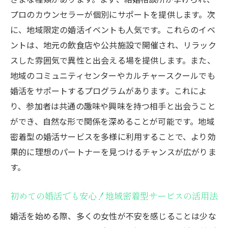
容
プロのカウンセラーが個別にサポートを提供します。次
に、地域限定の婚活イベントも人気です。これらのイベ
結婚相談所を選ぶ際のポイント
ントは、地元の飲食店や公共施設で開催され、リラック
プロのサポートを受けることで得られる安
スした雰囲気で異性と出会える場を提供します。また、
心感
地域のコミュニティセンターやカルチャースクールでも
結婚相談所での婚活体験談
婚活をサポートするプログラムがあります。これによ
プロのアドバイスを最大限に活用する方法
り、参加者は共通の趣味や興味を持つ相手と出会うこと
魅力的なプロフィール作成のコツ自信を持って
ができ、自然な形で関係を深めることが可能です。地域
婚活をスタート
密着型の婚活サービスを多様に利用することで、より効
プロフィール写真の選び方と撮影のポイン
果的に理想のパートナーを見つけるチャンスが広がりま
ト
す。
自己紹介文の書き方とアピール方法
初めての婚活でも安心！地域密着型サービスの活用法
興味を引くプロフィールの具体例
プロフィールで避けるべきポイント
婚活を始める際、多くの女性が不安を感じることは少な