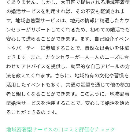
くありません。しかし、大田区で提供される地域密着型
プロの手を借りたプロフィール作成のメリ
の婚活サービスを利用すれば、その不安も軽減されま
ット
す。地域密着型サービスは、地元の情報に精通したカウ
プロフィールを更新するタイミングと方法
ンセラーがサポートしてくれるため、初めての婚活でも
大田区での婚活初心者が知っておくべき効果的
安心して進めることができます。まず、自己紹介イベン
な自己アピール方法
トやパーティーに参加することで、自然な出会いを体験
初対面での自己紹介のコツ
できます。また、カウンセラーが一人一人のニーズに合
自然な会話の展開方法
わせたアドバイスを提供し、効果的な自己アピールの方
自分の魅力を引き出すテクニック
法を教えてくれます。さらに、地域特有の文化や習慣を
ポジティブな印象を与えるためのポイント
活用したイベントも多く、共通の話題を通じて他の参加
自己アピールに役立つ事前準備
者と親しくなることができます。このように、地域密着
型婚活サービスを活用することで、安心して婚活を始め
婚活の場で成功するためのマインドセット
ることができるのです。
婚活成功の鍵イベント参加前の準備と心構え
婚活イベント前に準備すべきこと
地域密着型サービスの口コミと評価をチェック
自信を持って参加するための心構え