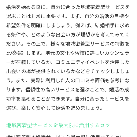
婚活を楽しむための大田区でのポジティブなア
婚活を始める際に、自分に合った地域密着型サービスを
プローチ
選ぶことは非常に重要です。まず、自分の婚活の目標や
婚活を楽しむための心構え
希望条件を明確にしましょう。例えば、結婚相手に求め
ストレスを軽減するための方法
る条件や、どのような出会い方が理想かを考えてみてく
ださい。その上で、様々な地域密着型サービスの特徴を
ポジティブなマインドを保つためのヒント
比較検討します。地元の文化や習慣に詳しいカウンセラ
失敗を恐れずに婚活を楽しむポイント
ーが在籍しているか、コミュニティイベントを活用した
婚活のモチベーションを維持する方法
出会いの場が提供されているかなどをチェックしましょ
婚活仲間と一緒に楽しむためのアイデア
う。また、実際に利用した人の口コミや評価も参考にな
東京で婚活をご検討中の皆さまへ
ります。信頼性の高いサービスを選ぶことで、婚活の成
功率を高めることができます。自分に合ったサービスを
選び、楽しく安心して婚活を進めましょう。
地域密着型サービスを最大限に活用するコツ
地域密着型の婚活サービスを最大限に活用するために