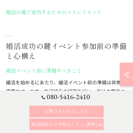
婚活の場で成功するためのマインドセット
婚活成功の鍵イベント参加前の準備
と心構え
婚活イベント前に準備すべきこと
婚活を始めるにあたり、婚活イベント前の準備は非常に
重要です。まず、自己紹介の練習を行い、自分の趣味や
080-5416-2410
興味を整理しておくことが大切です。これにより、当日
の会話がスムーズに進み、相手に興味を持ってもらいや
お問い合わせはこちら
すくなります。また、イベントにふさわしい清潔感のあ
婚活相談のご予約はこちら (無料)
る服装を選ぶことも忘れずに。第一印象は非常に重要で