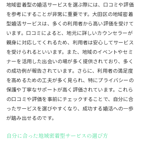
地域密着型の婚活サービスを選ぶ際には、口コミや評価
イベント前のリサーチ方法
を参考にすることが非常に重要です。大田区の地域密着
身だしなみと第一印象の重要性
型婚活サービスは、多くの利用者から高い評価を受けて
イベント参加時のアプローチ方法
います。口コミによると、地元に詳しいカウンセラーが
イベント後のフォローアップ方法
親身に対応してくれるため、利用者は安心してサービス
地域密着型の婚活サービスを活用して大田区で
を受けられるといいます。また、地域のイベントやセミ
素敵な出会いを見つける方法
ナーを活用した出会いの場が多く提供されており、多く
の成功例が報告されています。さらに、利用者の満足度
地域密着型サービスの活用例
を高めるための工夫が多く見られ、特にプライバシーの
大田区での成功事例とそのポイント
保護や丁寧なサポートが高く評価されています。これら
サービスを利用するためのステップバイス
の口コミや評価を事前にチェックすることで、自分に合
テップガイド
ったサービスを選びやすくなり、成功する婚活への一歩
地元ならではの婚活イベントの特徴
が踏み出せるのです。
地域密着型サービスの口コミと評価
大田区での婚活成功者の体験談
自分に合った地域密着型サービスの選び方