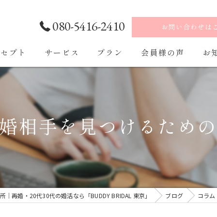
080-5416-2410
お問い合わせは
ンセプト
サービス
プラン
会員様の声
お
ご入会・ご入会後の流れ
婚相手を見つけるため
再婚・20代30代の婚活なら「BUDDY BRIDAL 東京」
ブログ
コラム