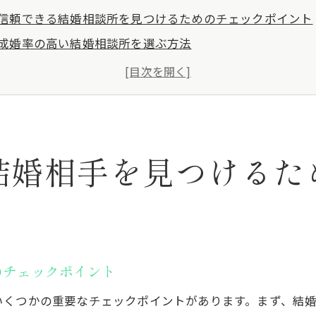
信頼できる結婚相談所を見つけるためのチェックポイント
成婚率の高い結婚相談所を選ぶ方法
結婚相談所のサポート内容を比較する
予算に合わせた結婚相談所の選び方
口コミ評価を基に結婚相談所を選ぶコツ
結婚相談所の立地とアクセスの重要性
結婚相手を見つけるた
相談所の利用で理想の相手に出会うための大田区おすすめ
お見合いに最適な大田区のカフェ
デートにおすすめの大田区の公園
大田区で人気のレストランでの初デート
趣味を通じた出会いが期待できる大田区のイベント
のチェックポイント
落ち着いた雰囲気の大田区のバー
いくつかの重要なチェックポイントがあります。まず、結
大田区の歴史的スポットでのデートプラン