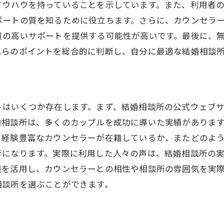
ノウハウを持っていることを示しています。また、利用者
区の結婚相談所が提供する個別サポートの魅力
ポートの質を知るために役立ちます。さらに、カウンセラ
初回カウンセリングの内容とは
質の高いサポートを提供する可能性が高いです。最後に、
れらのポイントを総合的に判断し、自分に最適な結婚相談
プロのカウンセラーによるアドバイスの重要性
成婚までのステップとサポート内容
お見合いセッティングの流れ
心理カウンセリングサービスの活用法
トはいくつか存在します。まず、結婚相談所の公式ウェブ
成婚後のフォローアップサービス
婚相談所は、多くのカップルを成功に導いた実績がありま
。経験豊富なカウンセラーが在籍しているか、またどのよ
相談所を活用して大田区で成婚率を高める方法
考になります。実際に利用した人々の声は、結婚相談所の
自分を磨くための自己啓発法
談を活用し、カウンセラーとの相性や相談所の雰囲気を実
積極的にイベントに参加するメリット
相談所を選ぶことができます。
カウンセラーとの定期的な面談の重要性
成婚率が高い結婚相談所の特長