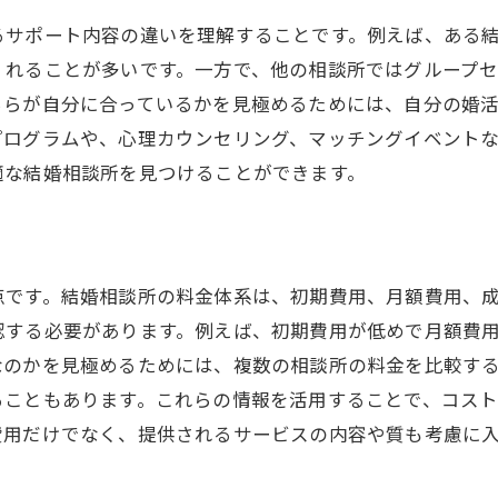
相手に好印象を与えるためのポイント
るサポート内容の違いを理解することです。例えば、ある
成婚までのスケジュール管理のコツ
くれることが多いです。一方で、他の相談所ではグループ
区で結婚相談所を選ぶ際に注目すべきサービス内容
ちらが自分に合っているかを見極めるためには、自分の婚
初回カウンセリングの無料サービス
プログラムや、心理カウンセリング、マッチングイベント
マッチングシステムの導入状況
適な結婚相談所を見つけることができます。
お見合いセッティングの手数料
成婚料の有無とその金額
心理カウンセリングの有無
点です。結婚相談所の料金体系は、初期費用、月額費用、
成婚後のアフターサポート
認する必要があります。例えば、初期費用が低めで月額費
相談所を通じて大田区で婚活を成功させる秘訣
なのかを見極めるためには、複数の相談所の料金を比較す
前向きな姿勢を保つための心理的コツ
ることもあります。これらの情報を活用することで、コス
費用だけでなく、提供されるサービスの内容や質も考慮に
プロのアドバイスを活用する方法
自己分析を通じて理想の相手を見つける