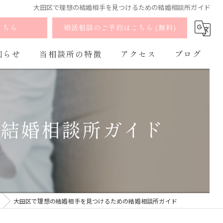
大田区で理想の結婚相手を見つけるための結婚相談所ガイド
こちら
婚活相談のご予約はこちら (無料)
知らせ
当相談所の特徴
アクセス
ブログ
婚活
よくあるご質問
コラム
お見合い
の結婚相談所ガイド
出会い
マッチング
オンライン
大田区で理想の結婚相手を見つけるための結婚相談所ガイド