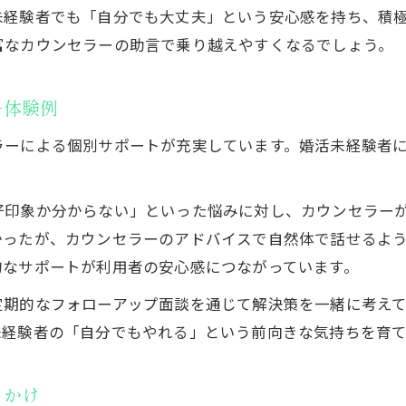
未経験者でも「自分でも大丈夫」という安心感を持ち、積
婚活未経験が変わるきっかけになった体験談
富なカウンセラーの助言で乗り越えやすくなるでしょう。
婚活未経験から自分らしさを見つけた事例
婚活未経験がサポートで変わった意識の変化
ー体験例
婚活未経験の方が感じる行動の変化と成果
ラーによる個別サポートが充実しています。婚活未経験者
自信を持てる婚活未経験の始め方ガイド
婚活未経験が安心できる最初の始め方とは
好印象か分からない」といった悩みに対し、カウンセラー
婚活未経験者が自信を持つための準備ポイント
かったが、カウンセラーのアドバイスで自然体で話せるよ
婚活未経験でも前向きに始めるステップ解説
的なサポートが利用者の安心感につながっています。
婚活未経験におすすめな始めやすい方法まとめ
定期的なフォローアップ面談を通じて解決策を一緒に考え
婚活未経験が失敗しないための心構えと流れ
未経験者の「自分でもやれる」という前向きな気持ちを育て
っかけ