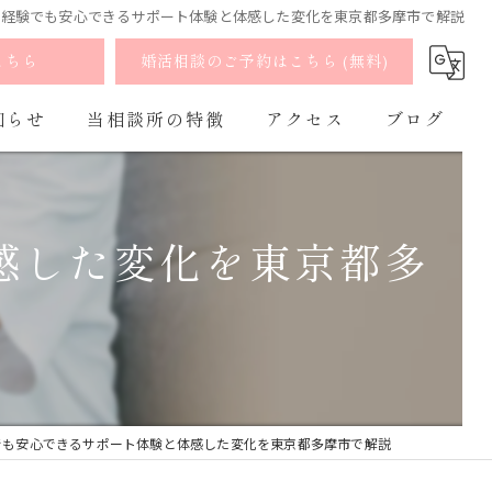
未経験でも安心できるサポート体験と体感した変化を東京都多摩市で解説
こちら
婚活相談のご予約はこちら (無料)
知らせ
当相談所の特徴
アクセス
ブログ
婚活
よくあるご質問
コラム
感した変化を東京都多
お見合い
出会い
マッチング
オンライン
でも安心できるサポート体験と体感した変化を東京都多摩市で解説