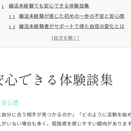
婚活未経験でも安心できる体験談集
婚活未経験が感じた初めの一歩の不安と安心感
婚活未経験者がサポートで得た自信の変化とは
婚活未経験でも安心できたカウンセラー体験例
婚活未経験の方が体感した出会いのきっかけ
婚活未経験から始めるサポート付き婚活体験談
多摩市における婚活未経験者サポート例
安心できる体験談集
婚活未経験向け多摩市サポートの特徴と魅力
婚活未経験が多摩市で受けた手厚いサポート体感
婚活未経験者が安心できる多摩市の支援体制
と安心感
婚活未経験から実感した多摩市のフォロー内容
に自分に合う相手が見つかるのか」「どのように活動を始
婚活未経験目線で見る多摩市のサポート評価
人がいない場合も多く、孤独感を感じやすい傾向がありま
初めての婚活に必要なサポートとは何か