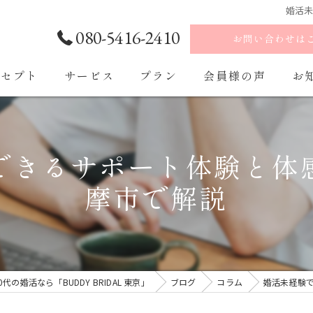
婚活
080-5416-2410
お問い合わせは
ンセプト
サービス
プラン
会員様の声
お
ご入会・ご入会後の流れ
できるサポート体験と体
摩市で解説
の婚活なら「BUDDY BRIDAL 東京」
ブログ
コラム
婚活未経験