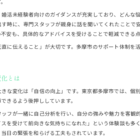
す。
婚活未経験に必要なサポートのポイント解説
、婚活未経験者向けのガイダンスが充実しており、どんな
婚活未経験でも迷わない最初のサポート選び
出す時に、専門スタッフが親身に話を聞いてくれたことで
婚活未経験が安心できる相談所サポート内容
の不安も、具体的なアドバイスを受けることで軽減できる
婚活未経験に寄り添う初回サポートの流れ紹介
正直に伝えること」が大切です。多摩市のサポート体制を
婚活未経験が求める理想のサポート体制とは
婚活未経験なら知りたい多摩市の実際
婚活未経験者が多摩市で感じた現実の違い
変化とは
婚活未経験の視点で多摩市の活動現場を紹介
大きな変化は「自信の向上」です。東京都多摩市では、個
婚活未経験が知る多摩市の支援サービス実態
揮できるよう後押ししています。
婚活未経験が語る多摩市での活動ポイント
タッフが一緒に自己分析を行い、自分の強みや魅力を客観
婚活未経験が多摩市で直面した課題と解決策
イスを受けて前向きな気持ちになれた」という体験談も多
サポート体験から見えた婚活未経験の変化
、当日の緊張を和らげる工夫もされています。
婚活未経験がサポート体験で得た自信と成長