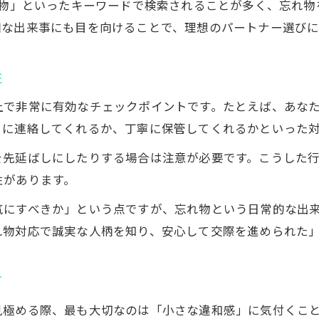
れ物」といったキーワードで検索されることが多く、忘れ
男の家にピアスを忘れた時の本音と反応
細な出来事にも目を向けることで、理想のパートナー選び
婚活未経験者が陥りやすい判断ミスを防ぐ
ピアスを忘れた時の相手の反応を観察
性
婚活未経験が感じ取るべき反応の違い
上で非常に有効なチェックポイントです。たとえば、あな
ピアスをわざと忘れる心理と観察ポイント
ぐに連絡してくれるか、丁寧に保管してくれるかといった
男の家で忘れ物した時の誠実な対応とは
を先延ばしにしたりする場合は注意が必要です。こうした
好きな人が示す気遣いで脈あり度を確認
性があります。
婚活未経験が安心できる返却時の振る舞い
気にすべきか」という点ですが、忘れ物という日常的な出
誠実さを確認するなら忘れ物を試す手
れ物対応で誠実な人柄を知り、安心して交際を進められた
婚活未経験が参考にすべき誠実さの見抜き方
忘れ物対応から分かる結婚相手の資質とは
方
好きな人の誠実な対応の具体例を知る
見極める際、最も大切なのは「小さな違和感」に気付くこ
ピアスを忘れた時の信頼できる言動を観察