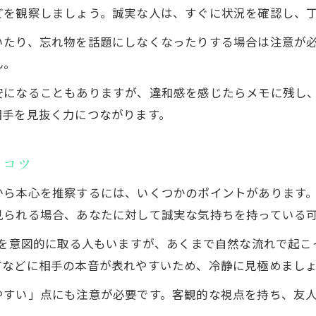
どを観察しましょう。誠実な人は、すぐに状況を確認し、
婚活未経験でも見抜ける危険なサインの特徴
いたり、忘れ物を話題にしなくなったりする場合は注意が
婚活未経験者が避けたい危険なサイン
ん。
婚活未経験者が知っておくべきNG対応集
安になることもありますが、違和感を感じたらメモに残し
忘れ物に冷たい反応を示す人の特徴
相手を見抜く力につながります。
好きな人の危険信号を見逃さない方法
結婚相手に向かない3Cの具体的なサイン
るコツ
婚活未経験が避けたい誠実さ不足の例
から本心を推察するには、いくつかのポイントがあります
見られる場合、あなたに対して誠実な気持ちを持っている
動を意図的に取る人もいますが、あくまで自然な流れで起
方などに相手の本音が表れやすいため、冷静に見極めまし
やすい」点にも注意が必要です。客観的な視点を持ち、友