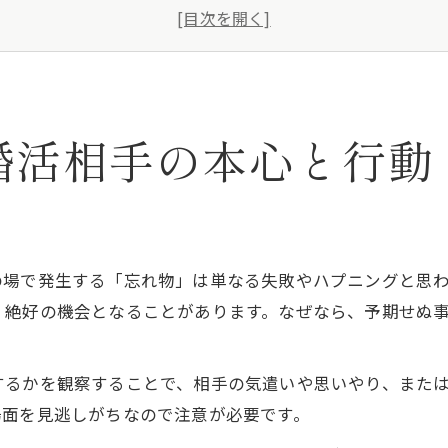
婚活未経験者のための違和感の見抜き方
好きな人の忘れ物対応で本心を推察するコツ
男の家に忘れ物をした時の反応を観察
婚活未経験でも安心な忘れ物の活用術
婚活相手の本心と行動
婚活未経験が実践しやすい忘れ物アプローチ
ピアスをわざと忘れる時のポイントと注意点
男の家に忘れ物を置く心理と距離の縮め方
婚活未経験でもできる脈ありサインの確認法
の場で発生する「忘れ物」は単なる失敗やハプニングと思
好きな人への忘れ物活用で関係を深める方法
く絶好の機会となることがあります。なぜなら、予期せぬ
好きな人の本性は忘れ物で分かる理由
婚活未経験が知るべき忘れ物の心理的効果
するかを観察することで、相手の気遣いや思いやり、また
好きな人の本性を見極める忘れ物の工夫
場面を見逃しがちなので注意が必要です。
忘れ物で分かる脈あり度と誠実な対応例