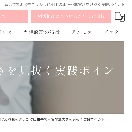
婚活で忘れ物をきっかけに相手の本性や誠実さを見抜く実践ポイント
こちら
婚活相談のご予約はこちら (無料)
知らせ
当相談所の特徴
アクセス
ブログ
婚活
よくあるご質問
コラム
さを見抜く実践ポイン
お見合い
出会い
マッチング
オンライン
活で忘れ物をきっかけに相手の本性や誠実さを見抜く実践ポイント