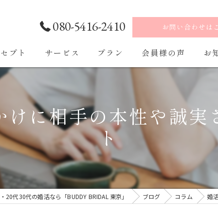
080-5416-2410
お問い合わせは
ンセプト
サービス
プラン
会員様の声
お
ご入会・ご入会後の流れ
かけに相手の本性や誠実
ト
代30代の婚活なら「BUDDY BRIDAL 東京」
ブログ
コラム
婚