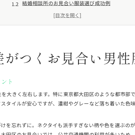
結婚相談所のお見合い服装選び成功例
大田区で清潔感が際立つお見合いスタイル
お見合い服装のNG例と避けるべき注意点
仮交際に繋がるお見合い服装のコツ
お見合い成功へ導く誠実さ感じる装いとは
差がつくお見合い男性
お見合いで伝える誠実さと服装の関係性
男性が意識すべきお見合い服装の選び方
結婚相談所流お見合い服装で信頼を得る方法
イント
女性に安心感を与えるお見合いコーディネート
性を大きく左右します。特に東京都大田区のような都市部
お見合いで避けたい服装マナー違反とは
ツスタイルが安心ですが、濃紺やグレーなど落ち着いた色
清潔感重視なら大田区で選ぶ服装の極意
お見合いで勝つ清潔感ある服装の選び方
がけを忘れずに。ネクタイも派手すぎない柄や色を選ぶの
大田区で注目されるお見合い清潔感の秘訣
。大田区のお見合いでは、公共交通機関の利用が多いため