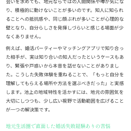
会いを求めても、地元ならではの人間関係や噂が気にな
ビスの限界
り、積極的に動けないことが多いのです。知人に知られ
婚活失敗経験ありが語る池上の出会いの難
ることへの抵抗感や、同じ顔ぶれが多いことが心理的な
しさ
壁となり、自分らしさを発揮しづらいと感じる場面が少
婚活失敗経験ありの視点で考える課題の本
なくありません。
質
例えば、婚活パーティーやマッチングアプリで知り合っ
池上で婚活失敗経験ありが直面した環境要
た相手が、実は知り合いの知人だったというケースもあ
因
り、緊張や戸惑いから本音を話せないことがありまし
実際に婚活でつまずいた瞬間を振り返る
た。こうした失敗体験を重ねることで、「もっと自分を
婚活失敗経験ありが体験した瞬間ごとのつ
理解してもらえる場所や方法を選ぶべきだった」と実感
まずき
します。池上の地域特性を活かすには、地元の雰囲気を
池上で婚活失敗経験ありが遭遇した壁の実
大切にしつつも、少し広い視野で活動範囲を広げること
例
が一つの解決策です。
婚活失敗経験ありの立場から語る判断ミス
の瞬間
地元生活圏で直面した婚活失敗経験ありの苦悩