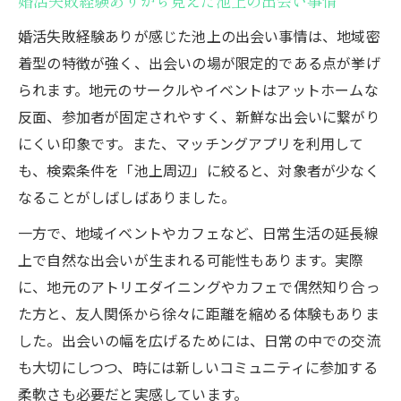
婚活失敗経験ありから見えた池上の出会い事情
え方
婚活失敗経験ありが感じた池上の出会い事情は、地域密
婚活失敗から学ぶ継続のヒントとは
着型の特徴が強く、出会いの場が限定的である点が挙げ
婚活失敗経験ありが見つけた継続のコツ
られます。地元のサークルやイベントはアットホームな
婚活失敗経験ありが語る心が折れた時の乗
反面、参加者が固定されやすく、新鮮な出会いに繋がり
り越え方
にくい印象です。また、マッチングアプリを利用して
婚活失敗経験ありから得たモチベーション
も、検索条件を「池上周辺」に絞ると、対象者が少なく
維持法
なることがしばしばありました。
婚活失敗経験ありで分かった前向きな考え
一方で、地域イベントやカフェなど、日常生活の延長線
方
上で自然な出会いが生まれる可能性もあります。実際
婚活失敗経験ありが勧める継続の工夫と習
に、地元のアトリエダイニングやカフェで偶然知り合っ
慣
た方と、友人関係から徐々に距離を縮める体験もありま
大田区池上の婚活事情を経験から徹底解説
した。出会いの幅を広げるためには、日常の中での交流
婚活失敗経験ありの目線で池上の婚活事情
も大切にしつつ、時には新しいコミュニティに参加する
解説
柔軟さも必要だと実感しています。