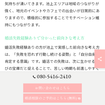
気持ちが湧いてきます。池上エリアは地域のつながりが
強く、地元のイベントやカフェでの出会いが日常的にあ
りますので、積極的に参加することでモチベーション維
持にもつながります。
婚活失敗経験ありで分かった前向きな考え方
婚活失敗経験ありの方が池上で実感した前向きな考え方
は、「失敗を恐れず行動し続ける姿勢」と「自分自身を
肯定する意識」です。婚活での失敗は、次に生かせる学
びの宝庫だと捉えることで、苦しい時期も前進しやすく
なります。例えば、断られた経験が次の出会いでの対応
080-5416-2410
力向上につながることも多いです。
お問い合わせはこちら
また、婚活失敗経験ありの方は、他人と自分を比較しす
ぎないことも重要だと語ります。池上のように地元密着
婚活相談のご予約はこちら (無料)