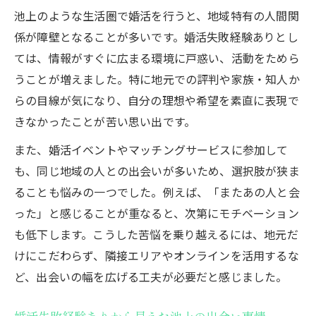
婚活失敗経験ありで気づいたコミュニケー
池上のような生活圏で婚活を行うと、地域特有の人間関
ションの課題
係が障壁となることが多いです。婚活失敗経験ありとし
池上で婚活失敗経験ありが痛感した自己分
ては、情報がすぐに広まる環境に戸惑い、活動をためら
析不足
うことが増えました。特に地元での評判や家族・知人か
日常生活圏で婚活に悩んだ理由と対策
らの目線が気になり、自分の理想や希望を素直に表現で
婚活失敗経験ありが日常生活圏で直面した
きなかったことが苦い思い出です。
悩み
また、婚活イベントやマッチングサービスに参加して
婚活失敗経験ありが抱えた生活圏限定の課
も、同じ地域の人との出会いが多いため、選択肢が狭ま
題
ることも悩みの一つでした。例えば、「またあの人と会
婚活失敗経験あり視点で考える効率的な対
った」と感じることが重なると、次第にモチベーション
策
も低下します。こうした苦悩を乗り越えるには、地元だ
けにこだわらず、隣接エリアやオンラインを活用するな
婚活失敗経験ありが提案する現実的な行動
ど、出会いの幅を広げる工夫が必要だと感じました。
策
池上で婚活失敗経験ありが実践した乗り越