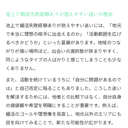
婚活失敗経験ありが語る池上エリアの出会
い方
池上で婚活失敗経験ありが抱えやすい迷いの理由
婚活失敗経験ありから見る池上のサービス
池上で婚活失敗経験ありが抱えやすい迷いには、「地元
活用法
で本当に理想の相手に出会えるのか」「活動範囲を広げ
婚活失敗経験ありが実感した池上の特徴と
るべきかどうか」といった葛藤があります。地域のつな
選び方
がりが強い場所ほど、出会いの選択肢が狭まりやすく、
同じようなタイプの人ばかりと感じてしまうことも少な
婚活失敗経験ありに基づく池上でのおすす
くありません。
め戦略
また、活動を続けているうちに「自分に問題があるので
は」と自己否定に陥ることもありました。こうした迷い
を解決するためには、他者との比較ではなく、自分自身
の価値観や希望を明確にすることが重要です。例えば、
婚活のゴールや理想像を見直し、地元以外のエリアにも
目を向けてみることで、新たな可能性が広がります。