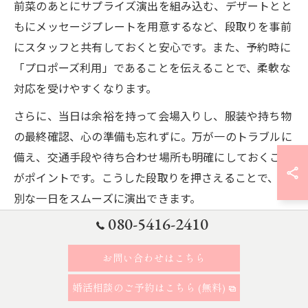
前菜のあとにサプライズ演出を組み込む、デザートとと
もにメッセージプレートを用意するなど、段取りを事前
にスタッフと共有しておくと安心です。また、予約時に
「プロポーズ利用」であることを伝えることで、柔軟な
対応を受けやすくなります。
さらに、当日は余裕を持って会場入りし、服装や持ち物
の最終確認、心の準備も忘れずに。万が一のトラブルに
備え、交通手段や待ち合わせ場所も明確にしておくこと
がポイントです。こうした段取りを押さえることで、特
別な一日をスムーズに演出できます。
080-5416-2410
プロポーズ当日の会場入りから演出までの手順
お問い合わせはこちら
会場入りからプロポーズ演出までの流れを明確にするこ
とで、当日の緊張や不安を軽減できます。まず、レスト
婚活相談のご予約はこちら (無料)
ランには予約時間の10〜15分前には到着し、スタッフ