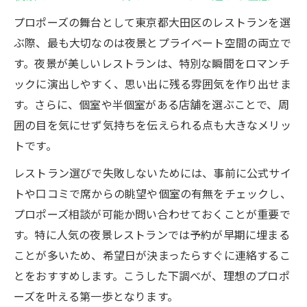
個室を活かした東京都大田区のプロポーズ演出
プロポーズの舞台として東京都大田区のレストランを選
法
ぶ際、最も大切なのは夜景とプライベート空間の両立で
個室でプロポーズする際の雰囲気づくりと
す。夜景が美しいレストランは、特別な瞬間をロマンチ
工夫
ックに演出しやすく、思い出に残る雰囲気を作り出せま
す。さらに、個室や半個室がある店舗を選ぶことで、周
プロポーズ向き個室レストランの選び方と
囲の目を気にせず気持ちを伝えられる点も大きなメリッ
予約法
トです。
個室レストランで忘れられないプロポーズ
体験
レストラン選びで失敗しないためには、事前に公式サイ
サプライズ演出が映える個室プロポーズの
トや口コミで席からの眺望や個室の有無をチェックし、
秘訣
プロポーズ相談が可能か問い合わせておくことが重要で
す。特に人気の夜景レストランでは予約が早期に埋まる
プロポーズ成功率を高める個室の活用ポイ
ことが多いため、希望日が決まったらすぐに連絡するこ
ント
とをおすすめします。こうした下調べが、理想のプロポ
サプライズ重視なら大田区レストランの選び方
ーズを叶える第一歩となります。
サプライズ演出が得意な大田区レストラン