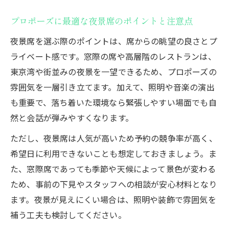
の特徴
プロポーズに最適な夜景席のポイントと注意点
プロポーズサプライズを成功させる選び方
夜景席を選ぶ際のポイントは、席からの眺望の良さとプ
の基準
ライベート感です。窓際の席や高層階のレストランは、
レストランスタッフと連携するサプライズ
東京湾や街並みの夜景を一望できるため、プロポーズの
の流れ
雰囲気を一層引き立てます。加えて、照明や音楽の演出
プロポーズに最適なサプライズプラン事例
も重要で、落ち着いた環境なら緊張しやすい場面でも自
紹介
然と会話が弾みやすくなります。
思い出に残るプロポーズのサプライズ演出
ただし、夜景席は人気が高いため予約の競争率が高く、
法
希望日に利用できないことも想定しておきましょう。ま
大事な瞬間を支えるプロポーズ準備の基本
た、窓際席であっても季節や天候によって景色が変わる
プロポーズ成功のための事前準備と流れ
ため、事前の下見やスタッフへの相談が安心材料となり
予約から演出までプロポーズ計画の進め方
ます。夜景が見えにくい場合は、照明や装飾で雰囲気を
サプライズありのプロポーズ準備完全マニ
補う工夫も検討してください。
ュアル