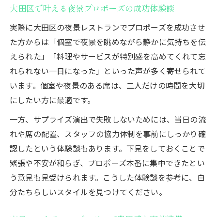
験
大田区で叶える夜景プロポーズの成功体験談
忘れられないプロポーズ体験談と成功の秘
実際に大田区の夜景レストランでプロポーズを成功させ
訣
た方からは「個室で夜景を眺めながら静かに気持ちを伝
レストランで創る最高のプロポーズストー
えられた」「料理やサービスが特別感を高めてくれて忘
リー
れられない一日になった」といった声が多く寄せられて
感動を伝えるプロポーズ演出アイデア集
います。個室や夜景のある席は、二人だけの時間を大切
プロポーズ後におすすめの過ごし方と記念
にしたい方に最適です。
術
一方、サプライズ演出で失敗しないためには、当日の流
最高のプロポーズ体験を叶える選び方とは
れや席の配置、スタッフの協力体制を事前にしっかり確
認したという体験談もあります。下見をしておくことで
緊張や不安が和らぎ、プロポーズ本番に集中できたとい
う意見も見受けられます。こうした体験談を参考に、自
分たちらしいスタイルを見つけてください。