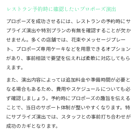
レストラン予約時に確認したいプロポーズ演出
プロポーズ前に知りたい注意点とQ&A
費用感やルールを把握したプロポーズ準備
プロポーズを成功させるには、レストランの予約時にサ
法
プライズ演出や特別プランの有無を確認することが欠か
せません。多くの店舗では、花束やメッセージプレー
安心して進める大田区プロポーズ当日の流れ
ト、プロポーズ専用ケーキなどを用意できるオプション
プロポーズ当日の段取りと流れの全体像
があり、事前相談で要望を伝えれば柔軟に対応してもら
プロポーズ当日の会場入りから演出までの
えます。
手順
また、演出内容によっては追加料金や準備時間が必要と
サプライズ演出込みのプロポーズ当日対策
なる場合もあるため、費用やスケジュールについても必
法
ず確認しましょう。予約時にプロポーズの趣旨を伝える
プロポーズ当日によくあるトラブルと対処
ことで、当日のサポート体制が整いやすくなります。特
法
にサプライズ演出では、スタッフとの事前打ち合わせが
スタッフ連携で安心のプロポーズ進行術
成功のカギとなります。
思い出に残るレストランで最高のプロポーズ体