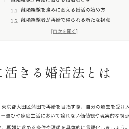
離婚経験を強みに変える婚活の始め方
離婚経験者が再婚で得られる新たな視点
離婚経験が再婚活動に与える影響とは
自己分析で離婚経験を前向きに活かす方法
離婚経験者が理想の再婚相手と出会うコツ
大田区蒲田で再婚を目指す女性の悩み解消策
に活きる婚活法とは
離婚経験女性の再婚不安を和らげる方法
再婚希望者が大田区で直面する課題と対策
離婚経験者が得た再婚活動の実体験紹介
大田区のサポート体制で離婚経験を支える
。東京都大田区蒲田で再婚を目指す際、自分の過去を受け
離婚経験を理解する相談所の選び方ポイント
ナー選びや家庭生活において譲れない価値観や現実的な視
子連れ再婚への不安解消ポイントまとめ
か、再婚に求める条件や理想を具体的に言語化しましょう