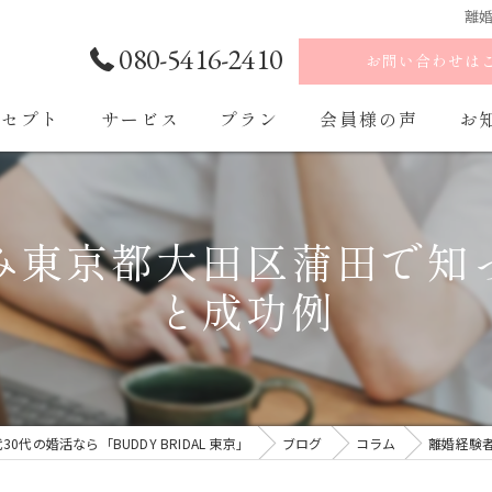
離
080-5416-2410
お問い合わせは
ンセプト
サービス
プラン
会員様の声
お
ご入会・ご入会後の流れ
み東京都大田区蒲田で知
と成功例
代の婚活なら「BUDDY BRIDAL 東京」
ブログ
コラム
離婚経験