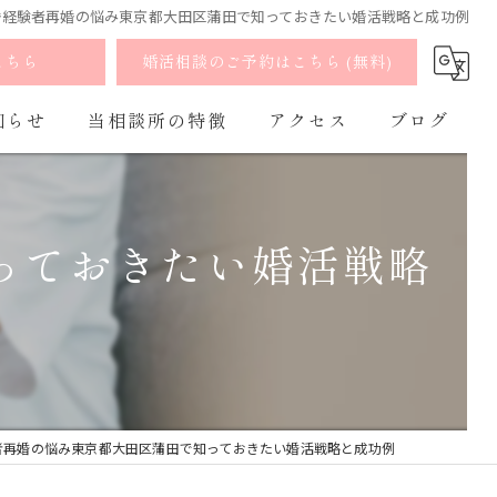
婚経験者再婚の悩み東京都大田区蒲田で知っておきたい婚活戦略と成功例
こちら
婚活相談のご予約はこちら (無料)
知らせ
当相談所の特徴
アクセス
ブログ
婚活
よくあるご質問
コラム
っておきたい婚活戦略
お見合い
出会い
マッチング
オンライン
者再婚の悩み東京都大田区蒲田で知っておきたい婚活戦略と成功例