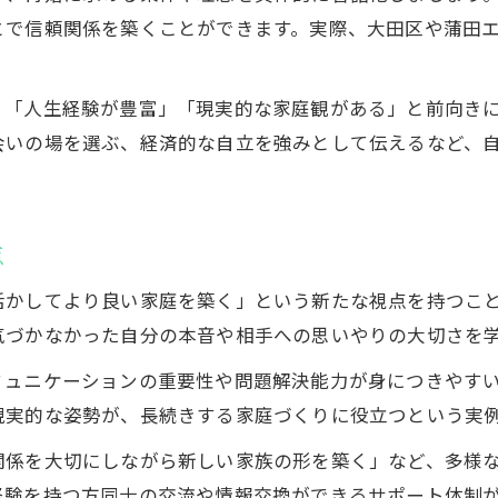
離婚経験がある子連れ再婚の心構え
とで信頼関係を築くことができます。実際、大田区や蒲田
子どもの気持ちに寄り添う再婚準備のコツ
離婚経験者目線で考える家族の再形成
、「人生経験が豊富」「現実的な家庭観がある」と前向き
子どもと一緒に再婚生活を始める注意点
会いの場を選ぶ、経済的な自立を強みとして伝えるなど、
離婚経験や子連れ再婚の実例から学ぶ知恵
再婚の離婚率を知り前向きに踏み出す方法
離婚経験者の再婚離婚率を客観的に把握
点
再婚の離婚率データから学ぶ安心材料
活かしてより良い家庭を築く」という新たな視点を持つこ
離婚経験を活かす再婚率低減の秘訣
気づかなかった自分の本音や相手への思いやりの大切さを
前向きに再婚へ進むための心の整理法
ミュニケーションの重要性や問題解決能力が身につきやす
離婚経験が再婚成功につながる理由を解説
現実的な姿勢が、長続きする家庭づくりに役立つという実
結婚相談所選びで失敗しない大田区のコツ
関係を大切にしながら新しい家族の形を築く」など、多様
離婚経験者が重視したい相談所選びの基準
経験を持つ方同士の交流や情報交換ができるサポート体制