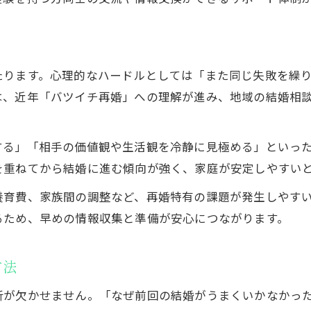
大田区の婚活相談所サポート体制を徹底比較
離婚経験を理解する相談所スタッフの存在
結婚相談所の選択に迷う方への実践アドバイス
たります。心理的なハードルとしては「また同じ失敗を繰
離婚経験者が再婚に強い相談所を見極める方法
は、近年「バツイチ再婚」への理解が進み、地域の結婚相
蒲田エリアで叶える幸せな再婚へのステップ
離婚経験を活かして理想の再婚を実現する
する」「相手の価値観や生活観を冷静に見極める」といっ
蒲田で再婚に向けた第一歩を踏み出す方法
を重ねてから結婚に進む傾向が強く、家庭が安定しやすい
離婚経験者が語る幸せな再婚までの道のり
養育費、家族間の調整など、再婚特有の課題が発生しやす
再婚活動を充実させる地元サポートの活用法
るため、早めの情報収集と準備が安心につながります。
離婚経験と共に歩む再婚後の新しい生活設計
無料婚活相談のご案内
方法
析が欠かせません。「なぜ前回の結婚がうまくいかなかっ