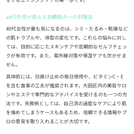
日常生活に溶け込む若々しい習慣とは
40代女性が抱える加齢悩みへの対策法
40代女性が実践する若々しさを保つ日課
40代女性が最も気になるのは、シミ・たるみ・乾燥など
忙しい毎日でも続く簡単エイジングケア
の肌トラブルや、体型の変化です。これらの悩みに対し
食事や睡眠で若々しさを高める生活法
ては、目的に応じたスキンケアや定期的なセルフチェッ
日常に取り入れる美容と健康の秘訣
クが有効です。また、紫外線対策や保湿ケアも欠かせま
習慣化しやすい若返りアクションの選び方
せん。
初めてのVIO脱毛に挑戦する40代女性へ
具体的には、日焼け止めの毎日使用や、ビタミンC・E
40代女性がVIO脱毛に挑戦する理由と効果
を含む食事の工夫が推奨されます。大田区内の美容サロ
大田区 VIO脱毛選びで失敗しないポイント
ンやエステで専門的なアドバイスを受けるのも一つの方
デリケートゾーンケアが若々しさに繋がる
法です。失敗例としては、自己流の過度なケアにより肌
訳
を傷めてしまうケースもあるため、信頼できる情報やプ
初めてVIO脱毛を受ける際の注意点まとめ
ロの意見を取り入れることが大切です。
口コミから知る40代女性の脱毛体験談