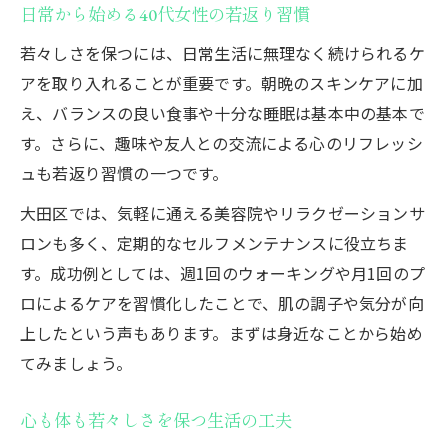
日常から始める40代女性の若返り習慣
韓国式肌管理で輝く自分へと導く方法
若々しさを保つには、日常生活に無理なく続けられるケ
40代女性が選ぶ韓国式肌管理のメリット
アを取り入れることが重要です。朝晩のスキンケアに加
大田区で受ける韓国式施術の効果実感
え、バランスの良い食事や十分な睡眠は基本中の基本で
韓国式ケアで肌の若返りを目指す方法
す。さらに、趣味や友人との交流による心のリフレッシ
40代女性が知るべき韓国式美容の流れ
ュも若返り習慣の一つです。
日常生活と韓国式肌管理の上手な両立術
大田区では、気軽に通える美容院やリラクゼーションサ
【本気で結婚したい方へ】無料婚活相談の
ロンも多く、定期的なセルフメンテナンスに役立ちま
ご案内
す。成功例としては、週1回のウォーキングや月1回のプ
ロによるケアを習慣化したことで、肌の調子や気分が向
上したという声もあります。まずは身近なことから始め
てみましょう。
心も体も若々しさを保つ生活の工夫