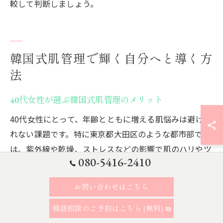
較して判断しましょう。
韓国式肌管理で輝く自分へと導く方
法
40代女性が選ぶ韓国式肌管理のメリット
40代女性にとって、年齢とともに増える肌悩みは避けら
れない課題です。特に東京都大田区のような都市部で
は、紫外線や乾燥、ストレスなどの影響で肌のハリやツ
080-5416-2410
ヤが損なわれやすくなります。こうした中、韓国式肌管
理は「即効性」と「持続性」の両立が期待できる点で注
お問い合わせはこちら
目されています。
婚活相談のご予約はこちら (無料)
韓国式肌管理の最大のメリットは、専門的な施術によっ