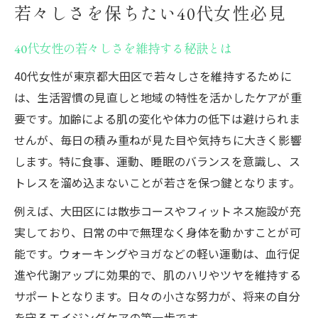
若々しさを保ちたい40代女性必見
東京都大田区で受けられる40代女性向けケ
ア
40代女性の若々しさを維持する秘訣とは
40代女性が選ぶ大田区のエイジングケア事
40代女性が東京都大田区で若々しさを維持するために
情
は、生活習慣の見直しと地域の特性を活かしたケアが重
地域特性を活かした若々しさ維持のコツ
要です。加齢による肌の変化や体力の低下は避けられま
大田区のサロン活用で美しさを引き出す方
せんが、毎日の積み重ねが見た目や気持ちに大きく影響
法
します。特に食事、運動、睡眠のバランスを意識し、ス
忙しい40代女性にも合う大田区の美容施術
トレスを溜め込まないことが若さを保つ鍵となります。
肌のハリアップを目指す女性への提案
例えば、大田区には散歩コースやフィットネス施設が充
40代女性が注目すべき肌ハリアップ法
実しており、日常の中で無理なく身体を動かすことが可
日常の工夫で肌のハリを高めるポイント
能です。ウォーキングやヨガなどの軽い運動は、血行促
大田区で体験できる最新の肌ケア施術
進や代謝アップに効果的で、肌のハリやツヤを維持する
40代女性のためのハリケア成分選び方
サポートとなります。日々の小さな努力が、将来の自分
を守るエイジングケアの第一歩です。
継続しやすい肌ハリ習慣の作り方とは