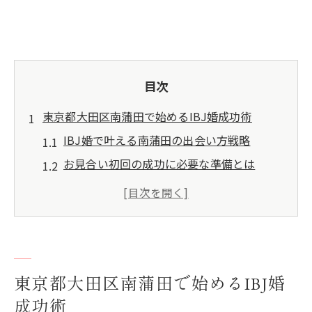
目次
東京都大田区南蒲田で始めるIBJ婚成功術
IBJ婚で叶える南蒲田の出会い方戦略
お見合い初回の成功に必要な準備とは
IBJ婚を活用した婚活計画の立て方
成婚を目指すための活動ペース管理法
結婚相談所IBJ婚の地域別メリット解説
IBJ婚ならではのお見合い初回攻略法
東京都大田区南蒲田で始めるIBJ婚
IBJ婚初回お見合い成功への心構え
成功術
初対面で好印象を与える会話術のコツ