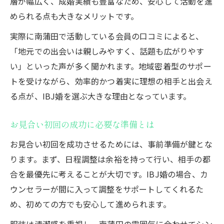
層が幅広く、成婚実績も豊富なため、安心して活動を進
日程候補の出し方で印象が変わる理由
められる点も大きなメリットです。
婚活マナーとして知るべき調整ルール
実際に南蒲田で活動している会員の口コミによると、
IBJ婚でよくある初回NGパターン回避術
「地元での出会いは親しみやすく、話題も広がりやす
IBJ婚で避けたい初回お見合いNG例
い」といった声が多く聞かれます。地域密着型のサポー
日程調整ミスによる失敗事例と対策
トを受けながら、効率的かつ着実に理想の相手と出会え
連絡遅延が与えるマイナス印象の防ぎ方
る点が、IBJ婚を選ぶ大きな理由となっています。
会話が続かない時のリカバリー術
お見合い初回の成功に必要な準備とは
身だしなみの失敗を防ぐチェック項目
お見合い初回を成功させるためには、事前準備が鍵とな
会話に自信が持てるお見合い準備方法
ります。まず、日程調整は余裕を持って行い、相手の都
IBJ婚で役立つ会話ネタと事前準備法
合を最優先に考えることが大切です。IBJ婚の場合、カ
初回お見合いで自然に話せる練習術
ウンセラーが間に入って調整をサポートしてくれるた
緊張を和らげる自己紹介のポイント
め、初めての方でも安心して進められます。
相手の興味を引き出す質問テクニック
服装は清潔感を重視し、南蒲田の雰囲気に合わせてシン