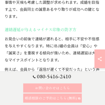
事情や天候も考慮した調整が求められます。成婚を目指
す上で、会員同士の誠意あるやり取りが成功への鍵とな
ります。
連絡遅延が与えるマイナス印象の防ぎ方
お見合いの前後で連絡が遅れると、相手に不安や不信感
を与えやすくなります。特にIBJ婚の会員は「安心」や
「誠実さ」を重視する傾向が強いため、連絡遅延は大き
なマイナスポイントとなります。
例えば、会員から「返信が遅くて不安だった」という声
080-5416-2410
や、連絡が滞ったことでお見合い自体が流れてしまった
事例もあります。こうした事態を防ぐためには、返信は
お問い合わせはこちら
24時間以内を心がけ、都合が悪い場合でも一言添えてお
くことが大切です。
婚活相談のご予約はこちら (無料)