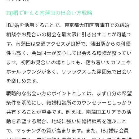
南蒲田で活かすIBJ婚マッチング活用法
IBJ婚で叶える南蒲田の出会い方戦略
IBJ婚データが示す最適年齢の考え方
IBJ婚を活用することで、東京都大田区南蒲田での結婚
お見合い初回に役立つマナーと注意点
相談やお見合いの機会を最大限に引き出すことが可能で
初回お見合いを成功へ導く秘訣とは
す。南蒲田は交通アクセスが良好で、蒲田駅からの利便
IBJ婚の初回お見合い準備チェックリスト
性も高く、会員同士が安心して出会える環境が整ってい
会話に困らないための事前リサーチ方法
ます。初回お見合いの場としても、落ち着いたカフェや
お見合い当日の流れとポイント解説
ホテルラウンジが多く、リラックスした雰囲気で出会い
を楽しめます。
初回で交際につなげる印象アップ術
IBJ婚で意識すべき服装と身だしなみ
戦略的な出会い方のポイントとしては、まず自分の希望
条件を明確にし、結婚相談所のカウンセラーとしっかり
お見合い成立後の日程調整のポイント
共有することが重要です。例えば、南蒲田エリアでの活
IBJ婚での日程調整が円滑に進む秘訣
動を希望する場合、地域に強い結婚相談所を選ぶこと
お見合い成立後の理想的な提案時期とは
で、マッチングの質が高まります。また、IBJ婚は会員
担当者との連携でスムーズに調整する方法