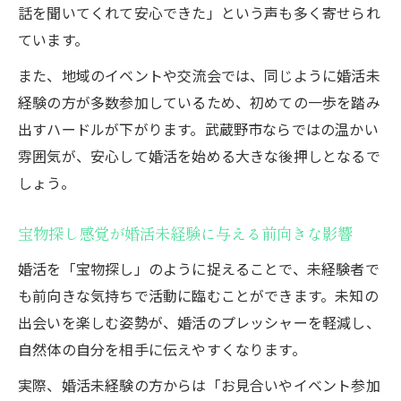
話を聞いてくれて安心できた」という声も多く寄せられ
しむ方法
ています。
初めての婚活も安心できる武蔵野市の魅力
また、地域のイベントや交流会では、同じように婚活未
婚活未経験者に優しい武蔵野市のサービス
経験の方が多数参加しているため、初めての一歩を踏み
体制
出すハードルが下がります。武蔵野市ならではの温かい
初婚活で安心できる武蔵野市のサポートの
雰囲気が、安心して婚活を始める大きな後押しとなるで
特徴
しょう。
婚活未経験の女性が感じる武蔵野市の温か
さ
宝物探し感覚が婚活未経験に与える前向きな影響
安心して学べる婚活未経験向けの無料相談
婚活を「宝物探し」のように捉えることで、未経験者で
体験
も前向きな気持ちで活動に臨むことができます。未知の
婚活未経験でも参加しやすい武蔵野市のイ
出会いを楽しむ姿勢が、婚活のプレッシャーを軽減し、
ベント
自然体の自分を相手に伝えやすくなります。
婚活未経験だから知っておきたい成功のコツ
実際、婚活未経験の方からは「お見合いやイベント参加
婚活未経験者が抑えるべき成功への第一歩