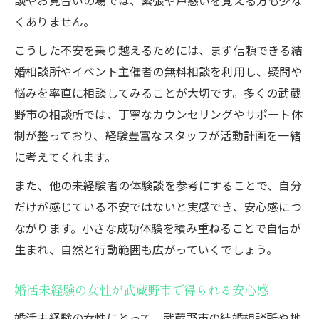
宝物探しで出会う婚活未経験ならではの体
くありません。
験談
こうした不安を乗り越えるためには、まず信頼できる結
婚活未経験から始める等身大のパートナー
婚相談所やイベント主催者の無料相談を利用し、疑問や
探し術
悩みを率直に相談してみることが大切です。多くの武蔵
婚活未経験の女性に響く武蔵野市のサポー
野市の相談所では、丁寧なカウンセリングやサポート体
ト例
制が整っており、経験豊富なスタッフが活動計画を一緒
迷う前に知りたい婚活未経験からの第一歩
に考えてくれます。
婚活未経験が最初に知るべき武蔵野市の選
また、他の未経験者の体験談を参考にすることで、自分
択肢
だけが感じている不安ではないと実感でき、安心感につ
宝物探し感覚で始める婚活未経験のおすす
ながります。小さな成功体験を積み重ねることで自信が
め行動
生まれ、自然と行動範囲も広がっていくでしょう。
婚活未経験の女性が準備したいポイントま
婚活未経験の女性が武蔵野市で得られる安心感
とめ
婚活未経験でも気軽に相談できるサービス
婚活未経験の女性にとって、武蔵野市の結婚相談所や地