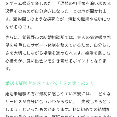
をゲーム感覚で楽しめた」「理想の相手像を追い求める
宝物探しのように挑む婚活未経験の心得と
過程そのものが自分磨きになった」との声が聞かれま
は
す。宝物探しのような探究心が、活動の継続や成功につ
婚活未経験でも実践しやすいパートナー選
ながるのです。
びのコツ
さらに、武蔵野市の結婚相談所では、個人の価値観や希
婚活未経験の心構えとポジティブな姿勢の
望を尊重したサポート体制を整えているため、自分らし
重要性
さを大切にしながら婚活を進められます。婚活を楽しむ
婚活未経験者が成功しやすい行動パターン
心構えが、良い出会いを引き寄せるポイントとなりま
解説
す。
武蔵野市で見つける自分らしいパートナー探し
体験
婚活未経験者が感じる不安とその乗り越え方
婚活未経験者が実感する武蔵野市の出会い
婚活未経験の方が最初に感じやすい不安には、「どんな
の魅力
サービスが自分に合うかわからない」「失敗したらどう
婚活未経験でも自分らしさを大切にできる
しよう」といったものがあります。特に初めての結婚相
場所
談やお見合いの場では、緊張や戸惑いを覚える方も少な