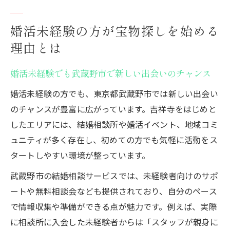
方
婚活未経験の女性が武蔵野市で得られる安
婚活未経験の方が宝物探しを始める
心感
理由とは
宝物探しで広がる婚活未経験者の可能性と
魅力
婚活未経験でも武蔵野市で新しい出会いのチャンス
宝物探しの気分で楽しむ武蔵野市の婚活入門
婚活未経験の方でも、東京都武蔵野市では新しい出会い
婚活未経験から始める武蔵野市の婚活スタ
のチャンスが豊富に広がっています。吉祥寺をはじめと
イル紹介
したエリアには、結婚相談所や婚活イベント、地域コミ
ュニティが多く存在し、初めての方でも気軽に活動をス
宝物探し気分で参加できる婚活未経験向け
タートしやすい環境が整っています。
イベント
婚活未経験者が安心して学べる武蔵野市の
武蔵野市の結婚相談サービスでは、未経験者向けのサポ
基本知識
ートや無料相談会なども提供されており、自分のペース
宝物探しを楽しむ婚活未経験の心構えとは
で情報収集や準備ができる点が魅力です。例えば、実際
に相談所に入会した未経験者からは「スタッフが親身に
婚活未経験でも武蔵野市で仲間と一緒に楽