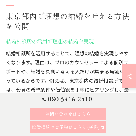
東京都内で理想の結婚を叶える方法
を公開
結婚相談所の活用で理想の結婚を実現
結婚相談所を活用することで、理想の結婚を実現しやす
くなります。理由は、プロのカウンセラーによる個別サ
ポートや、結婚を真剣に考える人だけが集まる環境が整
っているからです。例えば、東京都内の結婚相談所で
は、会員の希望条件や価値観を丁寧にヒアリングし、最
080-5416-2410
適なマッチングを実施しています。具体的には、プロフ
ィール作成や定期的な面談、活動計画の見直しなど、段
お問い合わせはこちら
階的なサポートを受けられるため、効率的に理想の相手
と出会えるのが特長です。これにより、安心して婚活を
婚活相談のご予約はこちら (無料)
進めることができ、成功への道が開かれます。