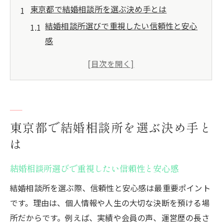
東京都で結婚相談所を選ぶ決め手とは
結婚相談所選びで重視したい信頼性と安心
感
東京都の結婚相談所ランキング比較のコツ
ハイクラス婚活に強い相談所の見極め方
30代女性が結婚相談所で得られるメリット
無料カウンセリングで結婚の疑問を解消
口コミや評判で分かる結婚相談所の特徴
東京都で結婚相談所を選ぶ決め手と
ハイクラス婚活を実現する東京都内の秘訣
は
結婚相談所で叶えるハイクラスな出会い体
結婚相談所選びで重視したい信頼性と安心感
験
結婚相談所を選ぶ際、信頼性と安心感は最重要ポイント
東京都の結婚支援サービスを活用する方法
です。理由は、個人情報や人生の大切な決断を預ける場
ハイクラス向け結婚相談所のサービス内容
所だからです。例えば、実績や会員の声、運営歴の長さ