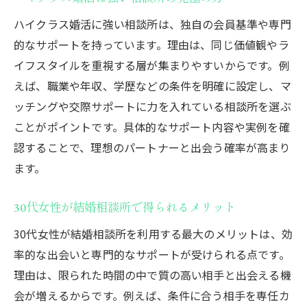
容
ハイクラス婚活に強い相談所は、独自の会員基準や専門
東京都内の結婚相談所で人気のサポート体
的なサポートを持っています。理由は、同じ価値観やラ
制
イフスタイルを重視する層が集まりやすいからです。例
結婚相談所における30代女性の活動傾向
えば、職業や年収、学歴などの条件を明確に設定し、マ
ハイクラス婚活を目指す30代の心得
ッチングや交際サポートに力を入れている相談所を選ぶ
ことがポイントです。具体的なサポート内容や実例を確
料金やサービス比較で失敗しない選び方
認することで、理想のパートナーと出会う確率が高まり
体験談で学ぶ東京都の結婚相談所事情
ます。
東京都の結婚支援とマッチング事業を徹底解説
東京都の結婚支援マッチング事業の特徴紹
30代女性が結婚相談所で得られるメリット
介
30代女性が結婚相談所を利用する最大のメリットは、効
自治体主催の婚活イベント活用術
率的な出会いと専門的なサポートが受けられる点です。
結婚相談所とマッチングアプリの違いとは
理由は、限られた時間の中で質の高い相手と出会える機
東京都の婚活支援サービス利用の流れ
会が増えるからです。例えば、条件に合う相手を専任カ