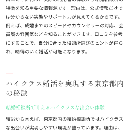
年齢別の結婚相談所活用法と成功事例
特徴を知る重要な情報源です。理由は、公式情報だけで
結婚相談所選びで幸せな未来をつかむ
は分からない実態やサポート力が見えてくるからです。
東京都で結婚を叶えたカップルの秘訣
例えば、成婚までのスピードやカウンセラーの対応、会
この場所で始めるハイクラスな結婚への一歩
員層の雰囲気などを知ることができます。口コミを参考
ハイクラス婚活を始めるための最初の準備
にすることで、自分に合った相談所選びのヒントが得ら
結婚相談所での活動を成功に導く考え方
れ、納得のいく婚活が可能になります。
東京都で出会いを広げる婚活の工夫
サポートを活かした結婚までのプロセス
自分に合った結婚相談所選びで一歩前進
ハイクラス婚活を実現する東京都内
理想の結婚に近づくための行動プラン
の秘訣
お見合い料無料の結婚相談所としてIBJ特
集に選ばれました。
結婚相談所で叶えるハイクラスな出会い体験
結論から言えば、東京都内の結婚相談所ではハイクラス
な出会いが実現しやすい環境が整っています。理由は、