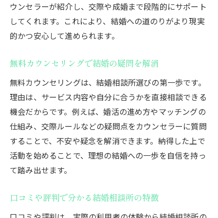
マッチング事業の評判と利用者の声
ウンセラーが紹介し、交際や成婚まで段階的にサポート
結婚相談所を併用した婚活成功のポイント
してくれます。これにより、結婚への道のりがより現実
的かつ安心して進められます。
結婚相談所利用で安心の東京都婚活ガイド
結婚相談所利用時の安心サポート内容
無料カウンセリングで結婚の疑問を解消
交際ルールやマナーを守るポイント解説
無料カウンセリングは、結婚相談所選びの第一歩です。
結婚相談所での成婚までの流れを把握
理由は、サービス内容や自分に合うかを直接相談できる
トラブルを避けるための注意事項
機会だからです。例えば、婚活の進め方やマッチングの
東京都の婚活で安心できる相談所選び
仕組み、交際ルールなどの疑問点をカウンセラーに質問
実際の利用者体験談から得る結婚のヒント
することで、不安や疑念を解消できます。納得した上で
東京都内で理想の結婚を叶える方法を公開
活動を始めることで、理想の結婚への一歩を自信を持っ
結婚相談所の活用で理想の結婚を実現
て踏み出せます。
東京都のハイクラス婚活体験談を紹介
口コミや評判で分かる結婚相談所の特徴
効率的な婚活スケジュールの立て方
口コミや評判は、実際の利用者の体験から結婚相談所の