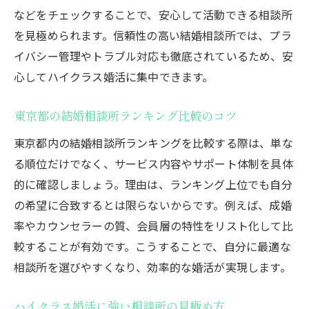
解説
などをチェックすることで、安心して活動できる相談所
プロの仲人がサポートする結婚相談所の魅
を見極められます。信頼性の高い結婚相談所では、プラ
力
イバシー管理やトラブル対応も徹底されているため、安
婚活イベント参加で広がる結婚の可能性
心してハイクラス婚活に集中できます。
東京都で理想の結婚を見つけるための秘訣
結婚への近道は東京都の相談所選びから
東京都の結婚相談所ランキング比較のコツ
結婚相談所利用で効率的に理想の相手探し
東京都内の結婚相談所ランキングを比較する際は、単な
自分に合う結婚相談所を見つけるポイント
る順位だけでなく、サービス内容やサポート体制を具体
的に確認しましょう。理由は、ランキング上位でも自分
東京都の結婚マッチング事業を徹底活用
の希望に合致するとは限らないからです。例えば、成婚
30代の結婚成功事例と相談所選びのコツ
率やカウンセラーの質、会員層の特性をリスト化して比
交際から結婚までの流れを知る重要性
較することが有効です。こうすることで、自分に最適な
成婚率が高い相談所の共通する特徴
相談所を選びやすくなり、効率的な婚活が実現します。
30代女性が知るべき東京都の結婚相談事情
結婚相談所で30代女性が得するサービス内
ハイクラス婚活に強い相談所の見極め方