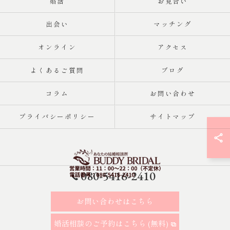
婚活
お見合い
出会い
マッチング
オンライン
アクセス
よくあるご質問
ブログ
コラム
お問い合わせ
プライバシーポリシー
サイトマップ
080-5416-2410
お問い合わせはこちら
© 2026 東京都・大田区の結婚相談所｜再婚・20代30代の婚活なら
「BUDDY BRIDAL 東京」 ALL RIGHTS RESERVED. ALL RIGHTS
婚活相談のご予約はこちら (無料)
RESERVED.