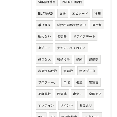
5期連続受賞
PREMIUM部門
IBJAWARD
お得
エピソード
移籍
乗り換え
結婚相談所で婚活中
東京都
勧めない
仮交際
ドライブデート
車デート
大切にしてくれる人
好きな人
結婚相手
婚約
成婚数
お見合い件数
会員数
婚活データ
プロフィール
年収
43歳
警察官
35歳男性
所沢市
出会い
全国対応
オンライン
ポイント
お見合い
趣味
IBJ
婚活経験者
アプローチ