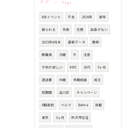
タグ
Tags
6月イベント
干支
2026年
新年
振られる
失敗
交際
自身がない
2025年6月末
最新データ
教師
教職員
29歳
午
注意
子供が欲しい
40代
30代
5ヶ月
運送業
44歳
早期成婚
成立
短期間
品川区
キャンペーン
6期連続
ベルマ
Belma
掲載
東京
3ヵ月
所沢市在住