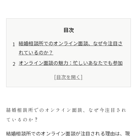
目次
結婚相談所でのオンライン面談、なぜ今注目さ
れているのか？
オンライン面談の魅力：忙しいあなたでも参加
可能な理由
自宅でラクに面談！オンラインの利点とは？
全国どこからでもアクセス可能！オンライン面
談の広がり
結婚相談所でのオンライン面談、なぜ今注目され
リラックスした状態で、自分を表現できる面談
ているのか？
方法の新常識
オンライン面談を活用した成功事例：出会いの
結婚相談所でのオンライン面談が注目される理由は、現