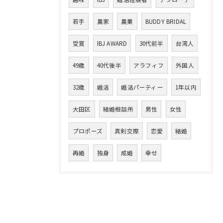
若手
農家
農業
BUDDY BRIDAL
受賞
IBJ AWARD
30代前半
台湾人
49歳
40代後半
アラフィフ
外国人
32歳
婚活
婚活パーティー
1年以内
大田区
結婚相談所
男性
女性
プロポーズ
真剣交際
恋愛
結婚
再婚
独身
成婚
幸せ