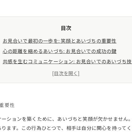
目次
お見合いで最初の一歩を: 笑顔とあいづちの重要性
心の距離を縮めるあいづち: お見合いでの成功の鍵
共感を生むコミュニケーション: お見合いでのあいづち
自然な笑顔を引き出すコツ: あいづちを活用した対話術
お互いの理解を深める: あいづちでつながるリング
お見合いの後半戦: 笑顔を忘れずに持続する方法
あいづちで織りなす素敵な出会い: 結婚相談所での成功
の重要性
東京都で婚活をご検討中の皆様へ
ケーションを築くために、あいづちと笑顔が欠かせません
あります。この行為ひとつで、相手は自分に関心を持って