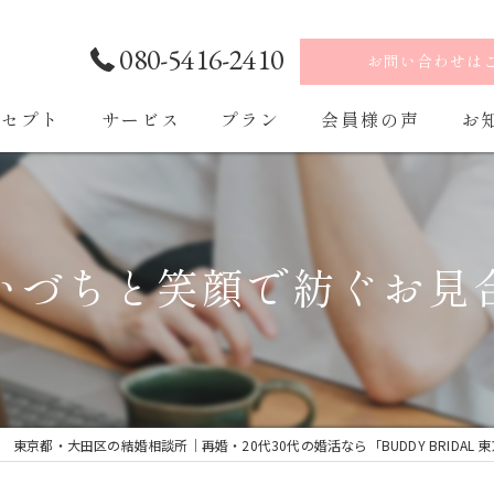
080-5416-2410
お問い合わせは
ンセプト
サービス
プラン
会員様の声
お
ご入会・ご入会後の流れ
いづちと笑顔で紡ぐお見
東京都・大田区の結婚相談所｜再婚・20代30代の婚活なら「BUDDY BRIDAL 