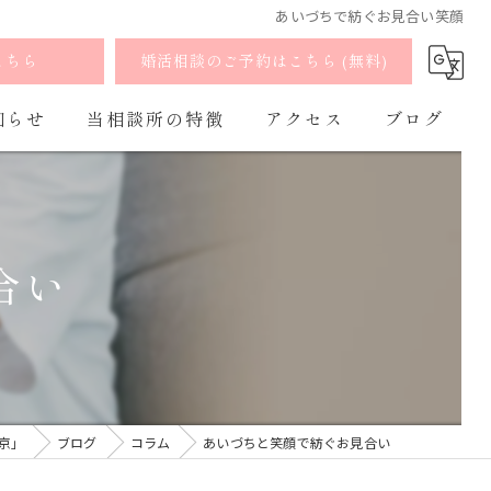
あいづちで紡ぐお見合い笑顔
こちら
婚活相談のご予約はこちら (無料)
知らせ
当相談所の特徴
アクセス
ブログ
婚活
よくあるご質問
コラム
お見合い
合い
出会い
マッチング
オンライン
東京」
ブログ
コラム
あいづちと笑顔で紡ぐお見合い