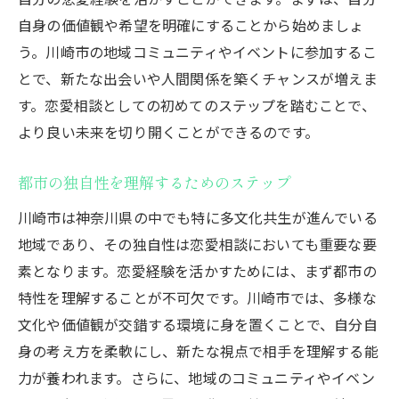
個々の経験を尊重する川崎市の恋愛相談
自身の価値観や希望を明確にすることから始めましょ
地域の特性を反映した恋愛戦略
う。川崎市の地域コミュニティやイベントに参加するこ
川崎市の多様な文化背景が恋愛経験を豊かにす
とで、新たな出会いや人間関係を築くチャンスが増えま
る理由
す。恋愛相談としての初めてのステップを踏むことで、
文化的背景が恋愛経験に与える深み
より良い未来を切り開くことができるのです。
川崎市が提供する異文化交流の機会
都市の独自性を理解するためのステップ
多文化都市での恋愛経験の価値
川崎市での恋愛経験を彩る文化の多様性
川崎市は神奈川県の中でも特に多文化共生が進んでいる
地域であり、その独自性は恋愛相談においても重要な要
異文化理解が恋愛経験を深めるカギ
素となります。恋愛経験を活かすためには、まず都市の
川崎市における文化の交差点と恋愛
特性を理解することが不可欠です。川崎市では、多様な
過去の恋愛経験を振り返り川崎市での新たな一
文化や価値観が交錯する環境に身を置くことで、自分自
歩を踏み出す
身の考え方を柔軟にし、新たな視点で相手を理解する能
恋愛経験から学ぶ川崎市での新たな始まり
力が養われます。さらに、地域のコミュニティやイベン
過去の経験を活かした川崎市での恋愛ステ