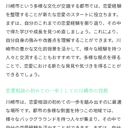
川崎市という多様な文化が交錯する都市では、恋愛経験
異文化理解を深めるための恋愛相談
を整理することが新たな恋愛のスタートに役立ちます。
多様な文化背景を活かした恋愛経験の広げ
まずは、自分のこれまでの恋愛経験を振り返り、その中
方
で得た学びや成長を見つめ直しましょう。これにより、
川崎市での恋愛経験を豊かにする多文化交
自分自身の強みや改善点を理解することができます。川
流
崎市の豊かな文化的背景を活かして、様々な経験を持つ
異なる文化との調和を求める恋愛アプロー
人々と交流することもおすすめです。多様な視点を得る
チ
ことで、恋愛における新たな発見や気づきを得ることが
恋愛経験を活かすための川崎市独自のアプロー
できるでしょう。
チ
恋愛相談の初めての一歩としての川崎市の役割
川崎市ならではの恋愛経験の活用法
地域密着型の恋愛アプローチの探求
川崎市は、恋愛相談の初めての一歩を踏み出すのに最適
な場所です。都市の多様な側面を持つこの地域では、
川崎市独特の文化を活かした恋愛成長
様々なバックグラウンドを持つ人々が集まり、その中で
川崎市における恋愛経験の新しい視点
自分の恋愛経験を活かすことができます。まずは、自分