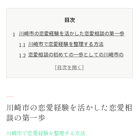
目次
川崎市の恋愛経験を活かした恋愛相談の第一歩
川崎市で恋愛経験を整理する方法
恋愛相談の初めての一歩としての川崎市の
役割
都市の独自性を理解するためのステップ
川崎市での恋愛経験を再評価する重要性
恋愛経験を基にした川崎市での新たな出発
地域特性を活用した恋愛相談の始め方
川崎市の恋愛経験を活かした恋愛相
多文化都市川崎市で恋愛経験を活かす方法
談の第一歩
多文化交流が恋愛経験に与える影響
川崎市で恋愛経験を整理する方法
川崎市の文化を活かした恋愛のヒント