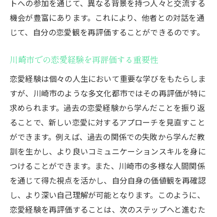
トへの参加を通じて、異なる背景を持つ人々と交流する
ップ
機会が豊富にあります。これにより、他者との対話を通
川崎市での経験を振り返ることの重要性
じて、自分の恋愛観を再評価することができるのです。
新たな恋愛の幕開けとしての川崎市
川崎市での恋愛経験を再評価する重要性
過去の恋愛経験を活かすための地域のサポ
ート
恋愛経験は個々の人生において重要な学びをもたらしま
川崎市での新しい恋愛の章を開く
すが、川崎市のような多文化都市ではその再評価が特に
求められます。過去の恋愛経験から学んだことを振り返
川崎市で恋愛経験を深めるための自己理解の重
ることで、新しい恋愛に対するアプローチを見直すこと
要性
ができます。例えば、過去の関係での失敗から学んだ教
自己理解が川崎市での恋愛に与える影響
訓を生かし、より良いコミュニケーションスキルを身に
川崎市での恋愛経験を通じた自己発見
つけることができます。また、川崎市の多様な人間関係
恋愛経験を深めるための内省の方法
を通じて得た視点を活かし、自分自身の価値観を再確認
自己理解を高めるための川崎市の環境
し、より深い自己理解が可能となります。このように、
自己認識が恋愛成長に繋がる理由
恋愛経験を再評価することは、次のステップへと進むた