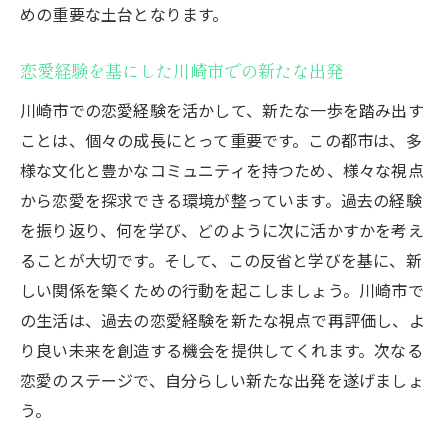
川崎市での恋愛経験を通じた自己理解の深
めの重要な土台となります。
化
恋愛経験を基にした川崎市での新たな出発
恋愛相談に役立つ川崎市での体験を通じた気づ
き
川崎市での恋愛経験を活かして、新たな一歩を踏み出す
川崎市での経験から得る恋愛の洞察
ことは、個々の成長にとって重要です。この都市は、多
様な文化と豊かなコミュニティを持つため、様々な視点
実際の体験が恋愛相談に役立つ理由
から恋愛を探求できる環境が整っています。過去の経験
川崎市での生活が恋愛経験に与える影響
を振り返り、何を学び、どのように次に活かすかを考え
体験を通じて学ぶ川崎市の恋愛アドバイス
ることが大切です。そして、この反省と学びを基に、新
恋愛相談における具体的な川崎市での実例
しい関係を築くための行動を起こしましょう。川崎市で
体験に基づく川崎市での恋愛知識の活用
の生活は、過去の恋愛経験を新たな視点で再評価し、よ
川崎市の魅力を活かした恋愛経験の活用法
り良い未来を創造する機会を提供してくれます。次なる
川崎市の魅力を最大限に活かす恋愛の工夫
恋愛のステージで、自分らしい新たな出発を遂げましょ
地域の特性を上手に利用した恋愛経験
う。
川崎市の名所を巡る恋愛の旅