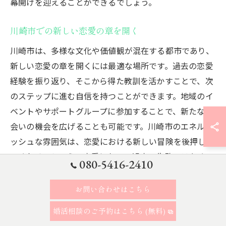
幕開けを迎えることができるでしょう。
川崎市での新しい恋愛の章を開く
川崎市は、多様な文化や価値観が混在する都市であり、
新しい恋愛の章を開くには最適な場所です。過去の恋愛
経験を振り返り、そこから得た教訓を活かすことで、次
のステップに進む自信を持つことができます。地域のイ
ベントやサポートグループに参加することで、新たな出
会いの機会を広げることも可能です。川崎市のエネルギ
ッシュな雰囲気は、恋愛における新しい冒険を後押しし
てくれるでしょう。恋愛において過去の失敗ではなく、
080-5416-2410
そこから学んだことを基にした新しい関係を築くことが
大切です。これにより、より充実した恋愛生活を楽しむ
お問い合わせはこちら
ことができ、未来のパートナーシップをより強固にする
婚活相談のご予約はこちら (無料)
ことができます。