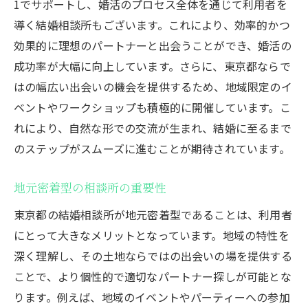
1でサポートし、婚活のプロセス全体を通じて利用者を
東京の結婚相談所独自のアプローチ
導く結婚相談所もございます。これにより、効率的かつ
結婚相談所が提供する価値とその評価
効果的に理想のパートナーと出会うことができ、婚活の
メディアが結婚相談所を取り上げる背景
成功率が大幅に向上しています。さらに、東京都ならで
はの幅広い出会いの機会を提供するため、地域限定のイ
注目される相談所が持つ影響力
ベントやワークショップも積極的に開催しています。こ
メディアが注目する東京都の結婚相談所の秘密
れにより、自然な形での交流が生まれ、結婚に至るまで
とは
のステップがスムーズに進むことが期待されています。
話題を呼ぶ結婚相談所の共通点
メディアが注目するユニークなサービス
地元密着型の相談所の重要性
個別対応の重要性とその効果
東京都の結婚相談所が地元密着型であることは、利用者
結婚相談所が持つ技術的な優位性
にとって大きなメリットとなっています。地域の特性を
メディアが注目する裏側の魅力
深く理解し、その土地ならではの出会いの場を提供する
特殊なサービスが生むメディア露出
ことで、より個性的で適切なパートナー探しが可能とな
東京都の結婚相談所がメディアに注目される要
ります。例えば、地域のイベントやパーティーへの参加