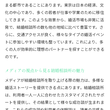
まる都市であることにあります。東京は日本の経済、文
メディアが注目する結婚相談所のサービス
化の中心であり、多くの若者が仕事や学業のために移住
内容
してきます。このような背景から、婚活市場も非常に活
成婚率の高い相談所の特徴
発で、結婚相談所の数も他の地域に比べて豊富です。さ
東京での出会いを支える相談所のネットワ
らに、交通アクセスが良く、様々なタイプの婚活イベン
ーク
トに参加しやすい環境も整っています。これにより、多
メディアが注目する理由：結婚相談所の社
くの人が効率的に理想のパートナーを探すことができる
会的役割
のです。
結婚相談所が婚活に与える影響
東京都で結婚相談所が注目を集める理由を解説
メディアの視点から見る結婚相談所の魅力
東京特有の婚活事情とは
メディアが結婚相談所を取り上げる際の魅力は、多様な
結婚相談所が提供する安心の理由
婚活ストーリーを提供できる点にあります。結婚相談所
は、利用者一人一人に合わせたカスタマイズされたサポ
メディアが注目する成功事例
ートを提供し、その結果として様々な成功談が生まれま
最新のマッチングテクノロジーとは
す。これらの成功談や利用者の体験談は、読者の共感を