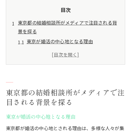
目次
東京都の結婚相談所がメディアで注目される背
景を探る
東京が婚活の中心地となる理由
メディアの視点から見る結婚相談所の魅力
東京都の結婚相談所が提供する特別なサー
ビス
地元密着型の相談所の重要性
結婚相談所が注目される社会的背景
東京都の結婚相談所がメディアで注
メディアが結婚相談所を取り上げる意義
目される背景を探る
メディアが注目する結婚相談所の東京都での役
東京が婚活の中心地となる理由
割とは
東京都が婚活の中心地とされる理由は、多様な人々が集
東京における結婚相談所の変遷