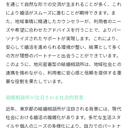
因を徹底分析
を通じて自然な形での交流が生まれることが多く、これ
により婚活がスムーズに進むことが期待できます。ま
注目される結婚相談所の特徴
た、地域事情に精通したカウンセラーが、利用者のニー
メディア戦略とその成果
ズや希望に合わせたアドバイスを行うことで、よりパー
結婚相談所の成功要因とは
ソナライズされたサポートが実現します。これにより、
メディアが取り上げる理由とその背景
安心して婚活を進められる環境が整い、結果として多く
相談所が築く信頼と実績
の方が理想のパートナーと出会うことができています。
東京都の結婚相談所の未来図
このように、地元密着型の結婚相談所は、地域社会との
結婚相談所が東京都でメディアに注目される理
連携を強めながら、利用者に安心感と信頼を提供する重
由を紐解く
要な役割を果たしています。
婚活市場での結婚相談所の役割
結婚相談所が注目される社会的背景
メディアが注目するサービスの革新
近年、東京都の結婚相談所が注目される背景には、現代
東京都での結婚相談所の重要性
社会における婚活の複雑化があります。多忙な生活スタ
メディアが紹介する成功例とそのインパク
イルや個人のニーズの多様化により、自力でのパートナ
ト