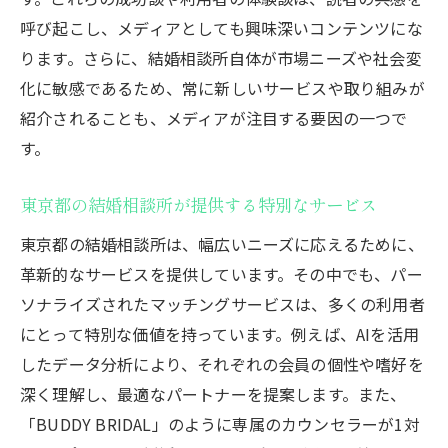
東京都の結婚相談所が支持される理由
呼び起こし、メディアとしても興味深いコンテンツにな
結婚相談所の信頼性を支える要素
ります。さらに、結婚相談所自体が市場ニーズや社会変
なぜ東京都内の結婚相談所がメディアに取り上
化に敏感であるため、常に新しいサービスや取り組みが
げられるのか
紹介されることも、メディアが注目する要因の一つで
メディアでの露出とその効果
す。
東京の結婚相談所が提供する特別な価値
東京都の結婚相談所が提供する特別なサービス
注目される結婚相談所の成功事例
相談所が持つ独自の強み
東京都の結婚相談所は、幅広いニーズに応えるために、
革新的なサービスを提供しています。その中でも、パー
情報発信力が高い相談所の魅力
ソナライズされたマッチングサービスは、多くの利用者
メディアが注目する理由とその影響
にとって特別な価値を持っています。例えば、AIを活用
東京都の結婚相談所がメディアで話題になる理
したデータ分析により、それぞれの会員の個性や嗜好を
由とは
深く理解し、最適なパートナーを提案します。また、
話題性のあるサービスの特徴
「BUDDY BRIDAL」のように専属のカウンセラーが1対
メディアが注目する成功の秘訣