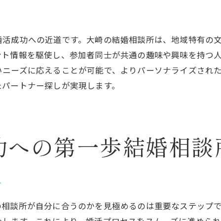
確認すべき相談所の実績
な婚活を支えるスタッフの質
婚活成功への近道です。大崎の結婚相談所は、地域特有の
利用できる相談所の特徴
ント情報を駆使し、参加者同士が共通の趣味や興味を持つ
避けるための相談所選択の基準
いニーズに応えることが可能で、よりパーソナライズされ
びで失敗しないための大崎のチェックリスト
たパートナー探しが実現します。
確認すべき重要項目
ービス内容の比較方法
サポート内容の確認
功への第一歩結婚相談
ラーの質を見極める方法
チェックポイント
談所を選ぶ際の注意点
方
を成功させる結婚相談所選びの秘訣を解説
の相談所が自分に合うのかを見極めるのは重要なステップ
に学ぶ結婚相談所選び