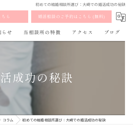
初めての結婚相談所選び：大崎での婚活成功の秘訣
こちら
婚活相談のご予約はこちら (無料)
知らせ
当相談所の特徴
アクセス
ブログ
婚活
よくあるご質問
コラム
お見合い
婚活成功の秘訣
出会い
マッチング
オンライン
コラム
初めての結婚相談所選び：大崎での婚活成功の秘訣