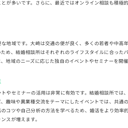
ことが多いです。さらに、最近ではオンライン相談も積極
バックを活用した成長のポイント
提供するカウンセリングの種類
リングを通じて得られる自己理解の重要性
る
選ぶ際に注目すべき大崎の特有ポイント
要な地域です。大崎は交通の便が良く、多くの若者や中高
性を活かした婚活アプローチ
のため、結婚相談所はそれぞれのライフスタイルに合った
ではの婚活サポートの特徴
は、地域のニーズに応じた独自のイベントやセミナーを開
い結婚相談所の具体的な事例
型サービスの利点を探る
法
ではの相談所の選定基準
ントやセミナーの活用は非常に有効です。結婚相談所では
と連携した婚活のメリット
ば、趣味や異業種交流をテーマにしたイベントでは、共通
談所選びで大崎の婚活をスムーズに進める秘訣
活のコツや自己分析の方法を学べるため、婚活をより効率
消するための選び方のポイント
ャンスが増えます。
体制の充実した相談所を選ぶ