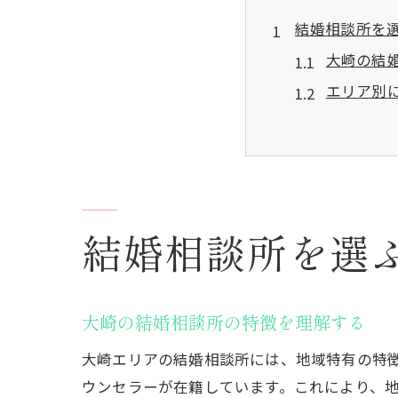
結婚相談所を
大崎の結
エリア別
大崎で人
婚活市場
大崎の婚
地域密着
結婚相談所を選
初めての婚活
初心者に
信頼でき
大崎の結婚相談所の特徴を理解する
口コミや
大崎エリアの結婚相談所には、地域特有の特
初回カウ
ウンセラーが在籍しています。これにより、