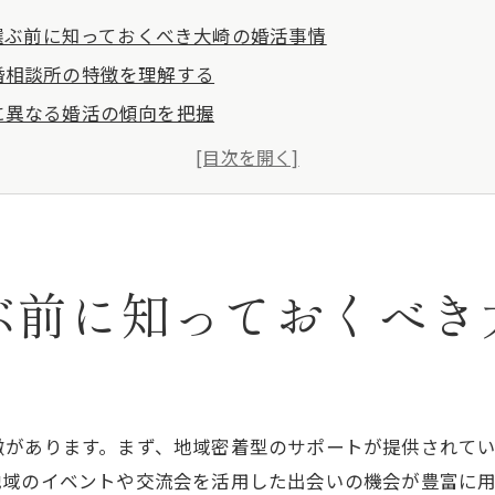
選ぶ前に知っておくべき大崎の婚活事情
婚相談所の特徴を理解する
に異なる婚活の傾向を把握
気のある結婚相談所の最新情報
での大崎の位置付けを確認する
活イベントやセミナーの活用法
型の結婚相談所のメリット
ぶ前に知っておくべき
成功への第一歩結婚相談所の選び方
おすすめの結婚相談所の選び方
る相談所の見極めポイント
評価の活用法
徴があります。まず、地域密着型のサポートが提供されて
ンセリングの重要性
地域のイベントや交流会を活用した出会いの機会が豊富に