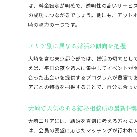
料金プラ
は、料金設定が明確で、透明性の高いサービ
成婚実績
の成功につながるでしょう。他にも、アット
品川区大崎で
崎の魅力の一つです。
大崎の結
地域に根
エリア別に異なる婚活の傾向を把握
アクセス
大崎を含む東京都心部では、婚活の傾向とし
信頼性の
えば、平日の夜や週末に集中してイベントが
大崎の相
合った出会いを提供するプログラムが豊富で
アごとの特徴を把握することで、自分に合っ
地域特有
品川区大崎の
大崎で人気のある結婚相談所の最新情
効果的な
自分に合
大崎エリアには、結婚を真剣に考える方々に
カウンセ
は、会員の要望に応じたマッチングが行われ