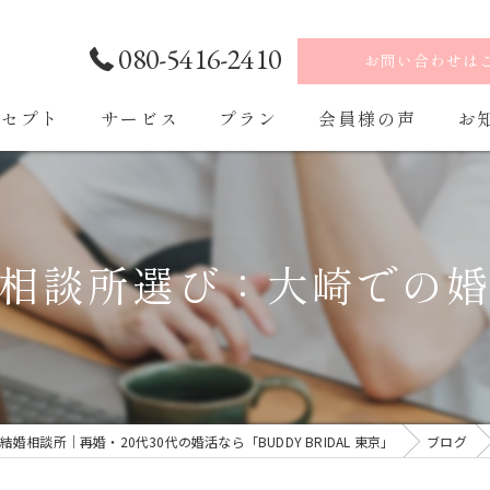
080-5416-2410
お問い合わせは
ンセプト
サービス
プラン
会員様の声
お
ご入会・ご入会後の流れ
相談所選び：大崎での
婚相談所｜再婚・20代30代の婚活なら「BUDDY BRIDAL 東京」
ブログ