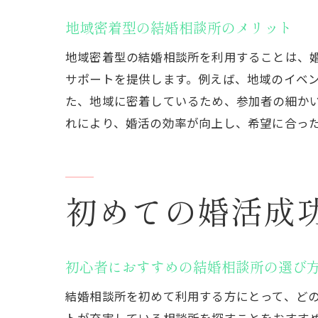
入会前に
地域密着型の結婚相談所のメリット
スムーズ
地域密着型の結婚相談所を利用することは、
安心して
サポートを提供します。例えば、地域のイベ
リスクを
た、地域に密着しているため、参加者の細か
結婚相談所選
れにより、婚活の効率が向上し、希望に合っ
選択前に
料金とサ
成婚率と
初めての婚活成
カウンセ
入会前の
大崎の相
初心者におすすめの結婚相談所の選び
大崎での婚活
結婚相談所を初めて利用する方にとって、ど
成功事例