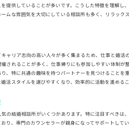
ンの確認と選択肢
スを提供していることが多いです。こうした特徴を理解し
のある相談所を探すコツ
ホームな雰囲気を大切にしている相談所も多く、リラック
の結婚相談所選びが婚活成功のカギ
婚相談所が選ばれる理由
ざしたサポートのメリット
の良さから選ぶ結婚相談所
てキャリア志向の高い人々が多く集まるため、仕事と婚活
あるサポート体制の見極め方
開催されることが多く、仕事帰りにも参加しやすい体制が
談所で得られる婚活体験
あり、特に共通の趣味を持つパートナーを見つけることを
た婚活スタイルを選びやすくなり、効率的に活動を進める
の婚活ニーズに応える選び方
婚活をサポートしている結婚相談所でカウンセリングを最
報
カウンセリングの受け方を学ぶ
ったカウンセラーの選び方
人気の結婚相談所がいくつかあります。特に注目すべきは
リングで明確にするべき婚活の目標
ており、専門のカウンセラーが親身になってサポートして