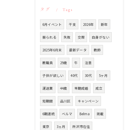
タグ
Tags
6月イベント
干支
2026年
新年
振られる
失敗
交際
自身がない
2025年6月末
最新データ
教師
教職員
29歳
午
注意
子供が欲しい
40代
30代
5ヶ月
運送業
44歳
早期成婚
成立
短期間
品川区
キャンペーン
6期連続
ベルマ
Belma
掲載
東京
3ヵ月
所沢市在住