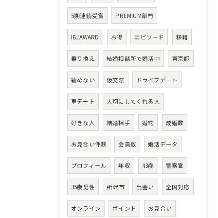
5期連続受賞
PREMIUM部門
IBJAWARD
お得
エピソード
移籍
乗り換え
結婚相談所で婚活中
東京都
勧めない
仮交際
ドライブデート
車デート
大切にしてくれる人
好きな人
結婚相手
婚約
成婚数
お見合い件数
会員数
婚活データ
プロフィール
年収
43歳
警察官
35歳男性
所沢市
出会い
全国対応
オンライン
ポイント
お見合い