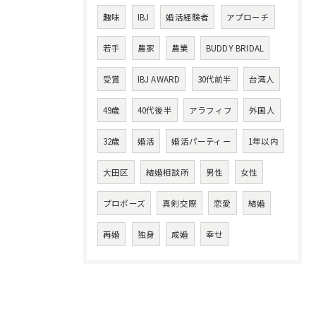
趣味
IBJ
婚活経験者
アプローチ
若手
農家
農業
BUDDY BRIDAL
受賞
IBJ AWARD
30代前半
台湾人
49歳
40代後半
アラフィフ
外国人
32歳
婚活
婚活パーティー
1年以内
大田区
結婚相談所
男性
女性
プロポーズ
真剣交際
恋愛
結婚
再婚
独身
成婚
幸せ