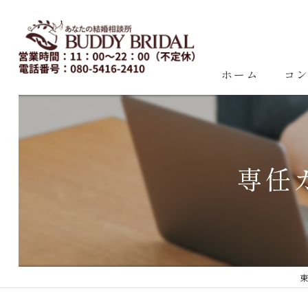
ホーム
コ
専任
東