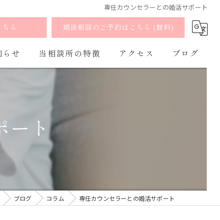
専任カウンセラーとの婚活サポート
こちら
婚活相談のご予約はこちら (無料)
知らせ
当相談所の特徴
アクセス
ブログ
婚活
よくあるご質問
コラム
お見合い
ポート
出会い
マッチング
オンライン
ブログ
コラム
専任カウンセラーとの婚活サポート