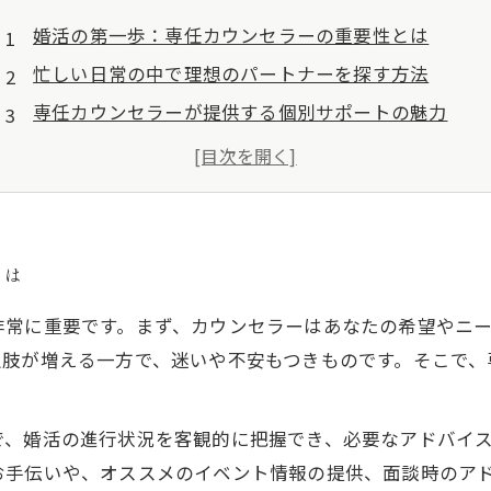
婚活の第一歩：専任カウンセラーの重要性とは
忙しい日常の中で理想のパートナーを探す方法
専任カウンセラーが提供する個別サポートの魅力
理想の未来を見つけるために必要な心構え
結婚相談所を利用するメリットとデメリット
あなたの幸せな出会いを実現するためのまとめと展望
東京都で婚活をご検討中の皆様へ
とは
非常に重要です。まず、カウンセラーはあなたの希望やニ
択肢が増える一方で、迷いや不安もつきものです。そこで、
。
で、婚活の進行状況を客観的に把握でき、必要なアドバイ
お手伝いや、オススメのイベント情報の提供、面談時のア