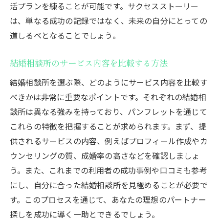
結婚相談所の文化をパンフレットで感じ取
活プランを練ることが可能です。サクセスストーリー
る
は、単なる成功の記録ではなく、未来の自分にとっての
パンフレットで紹介される成功事例の解釈
道しるべとなることでしょう。
結婚相談所の未来予測をパンフレットで探
結婚相談所のサービス内容を比較する方法
る
結婚相談所のパンフレットを通して新しい一歩
結婚相談所を選ぶ際、どのようにサービス内容を比較す
を踏み出すヒント
べきかは非常に重要なポイントです。それぞれの結婚相
談所は異なる強みを持っており、パンフレットを通じて
パンフレットに掲載された体験談を活かす
これらの特徴を把握することが求められます。まず、提
新しい出会いをパンフレットから想像する
供されるサービスの内容、例えばプロフィール作成やカ
パンフレットで知る結婚相談所の最新トレ
ウンセリングの質、成婚率の高さなどを確認しましょ
ンド
う。また、これまでの利用者の成功事例や口コミも参考
自分の婚活スタイルをパンフレットで定め
にし、自分に合った結婚相談所を見極めることが必要で
る
す。このプロセスを通じて、あなたの理想のパートナー
パンフレットから始める婚活プランニング
探しを成功に導く一助とできるでしょう。