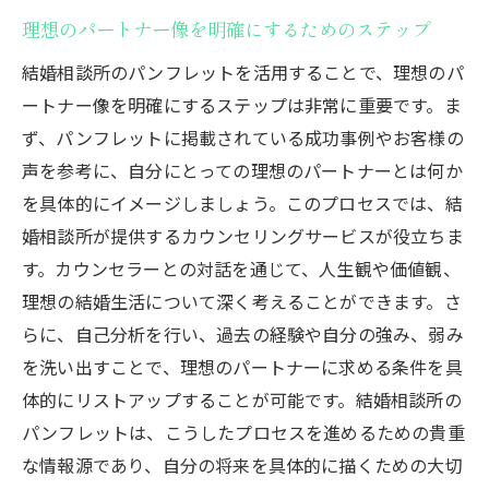
パンフレットで比較するカウンセラーの質
理想のパートナー像を明確にするためのステップ
入会前にパンフレットで確認する重要事項
結婚相談所のパンフレットを活用することで、理想のパ
パンフレットでチェックする会員層の特徴
ートナー像を明確にするステップは非常に重要です。ま
ず、パンフレットに掲載されている成功事例やお客様の
結婚相談所のサポート体制をパンフレット
声を参考に、自分にとっての理想のパートナーとは何か
で知る
を具体的にイメージしましょう。このプロセスでは、結
パンフレットを活用した効率的な相談所選
婚相談所が提供するカウンセリングサービスが役立ちま
び
す。カウンセラーとの対話を通じて、人生観や価値観、
パンフレットでわかる結婚相談所の魅力と効率
理想の結婚生活について深く考えることができます。さ
的な利用法
らに、自己分析を行い、過去の経験や自分の強み、弱み
パンフレットから読み取る結婚相談所の魅
を洗い出すことで、理想のパートナーに求める条件を具
力
体的にリストアップすることが可能です。結婚相談所の
結婚相談所の特長を比較するためのパンフ
パンフレットは、こうしたプロセスを進めるための貴重
レット分析
な情報源であり、自分の将来を具体的に描くための大切
パンフレットで理解する婚活のスケジュー