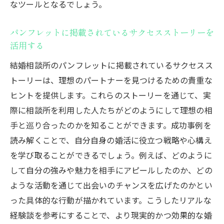
なツールとなるでしょう。
ル
会員の声をパンフレットから見つける方法
パンフレットに掲載されているサクセスストーリーを
活用する
パンフレットで知る結婚相談所の技術サポ
ート
結婚相談所のパンフレットに掲載されているサクセスス
トーリーは、理想のパートナーを見つけるための貴重な
結婚相談所のイベント情報をパンフレット
ヒントを提供します。これらのストーリーを通じて、実
から把握する
際に相談所を利用した人たちがどのようにして理想の相
理想の結婚相談所をパンフレットで見極めるた
手と巡り合ったのかを知ることができます。成功事例を
めの実践ガイド
読み解くことで、自分自身の婚活に役立つ戦略や心構え
パンフレットの情報を基にした比較表の作
を学び取ることができるでしょう。例えば、どのように
成法
して自分の強みや魅力を相手にアピールしたのか、どの
結婚相談所の信頼度をパンフレットで判断
ような活動を通じて出会いのチャンスを広げたのかとい
する
った具体的な行動が描かれています。こうしたリアルな
パンフレットから見抜く相談所の対応力
経験談を参考にすることで、より現実的かつ効果的な婚