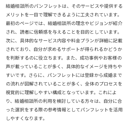
印象を大切に
結婚相談所のパンフレットは、そのサービスや提供する
結婚相談所選びに迷ったらパンフレットで自分
メリットを一目で理解できるように工夫されています。
に合う情報を見つけよう
最初のページでは、結婚相談所の理念やビジョンが紹介
され、読者に信頼感を与えることを目的としています。
自分の希望条件とパンフレットの情報を照
次に、具体的なサービス内容や料金プランが詳細に記載
らし合わせる方法
されており、自分が求めるサポートが得られるかどうか
パンフレットで見るべき重要なポイント
を判断するのに役立ちます。また、成功事例やお客様の
結婚相談所の信頼性をパンフレットで確認
声が載っていることが多く、具体的なイメージを持ちや
する
すいです。さらに、パンフレットには登録から成婚まで
パンフレットで知る結婚相談所の成功事例
の流れが図解されていることが多く、全体のプロセスを
結婚相談所の料金体系をパンフレットで比
視覚的に理解しやすい構成となっています。これによ
較する
り、結婚相談所の利用を検討している方々は、自分に合
結婚相談所の特別イベント情報をパンフレ
った選択をする際の参考情報としてパンフレットを活用
ットで探す
しやすくなります。
結婚相談所のパンフレットが教える理想の出会