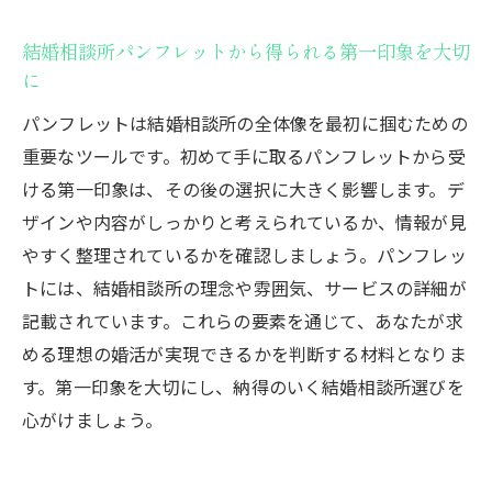
結婚相談所に関する疑問をパンフレットで
解消
結婚相談所パンフレットから得られる第一印象を大切
に
パンフレットで結婚相談所を深く理解し理想の
パートナーと出会う方法
パンフレットは結婚相談所の全体像を最初に掴むための
パンフレットの情報で相談所の信頼性を測
重要なツールです。初めて手に取るパンフレットから受
る
ける第一印象は、その後の選択に大きく影響します。デ
ザインや内容がしっかりと考えられているか、情報が見
結婚相談所のサービス内容をパンフレット
やすく整理されているかを確認しましょう。パンフレッ
で検討
トには、結婚相談所の理念や雰囲気、サービスの詳細が
理想の出会いをパンフレットからビジュア
記載されています。これらの要素を通じて、あなたが求
ライズ
める理想の婚活が実現できるかを判断する材料となりま
パンフレットに基づく婚活の戦略的アプロ
す。第一印象を大切にし、納得のいく結婚相談所選びを
ーチ
心がけましょう。
結婚相談所の成功例をパンフレットで学ぶ
パンフレットで確認する結婚相談所のサポ