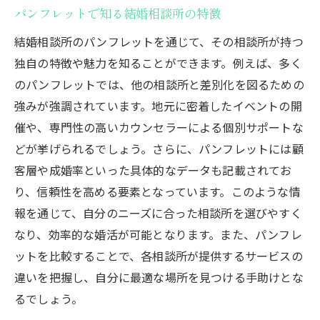
いをイメージする方法
パンフレットで知る結婚相談所の特徴
パンフレットの写真やイメージから感じ取
結婚相談所のパンフレットを通じて、その相談所が持つ
る雰囲気
独自の特徴や魅力を知ることができます。例えば、多く
理想のデートプランをパンフレットで探す
のパンフレットでは、他の相談所と差別化を図るための
強みが強調されています。地元に密着したイベントの開
結婚相談所の利用者インタビューで未来を
催や、専門性の高いカウンセラーによる個別サポートな
描く
どが挙げられるでしょう。さらに、パンフレットには顧
自分の価値観に合った相談所選びのヒント
客層や成婚率といった具体的なデータも記載されてお
パンフレットで知る婚活の流れと準備
り、信頼性を高める要素となっています。このような情
パンフレットに掲載された成功の秘訣を学
報を通じて、自分のニーズに合った相談所を選びやすく
ぶ
なり、効率的な婚活が可能となります。また、パンフレ
結婚相談所選択で大事なポイントパンフレット
ットを比較することで、各相談所が提供するサービスの
から始める理想の相手探し
違いを把握し、自分に最適な場所を見つける手助けとな
結婚相談所の実績をパンフレットで確認す
るでしょう。
る