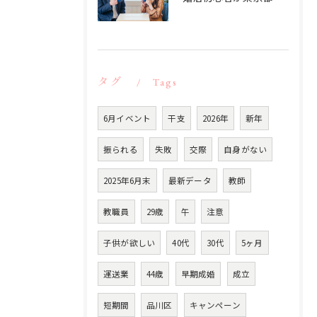
タグ
Tags
6月イベント
干支
2026年
新年
振られる
失敗
交際
自身がない
2025年6月末
最新データ
教師
教職員
29歳
午
注意
子供が欲しい
40代
30代
5ヶ月
運送業
44歳
早期成婚
成立
短期間
品川区
キャンペーン