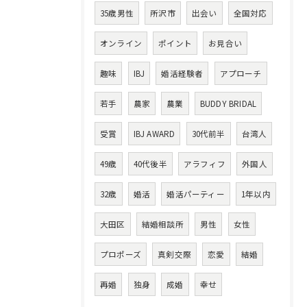
35歳男性
所沢市
出会い
全国対応
オンライン
ポイント
お見合い
趣味
IBJ
婚活経験者
アプローチ
若手
農家
農業
BUDDY BRIDAL
受賞
IBJ AWARD
30代前半
台湾人
49歳
40代後半
アラフィフ
外国人
32歳
婚活
婚活パーティー
1年以内
大田区
結婚相談所
男性
女性
プロポーズ
真剣交際
恋愛
結婚
再婚
独身
成婚
幸せ