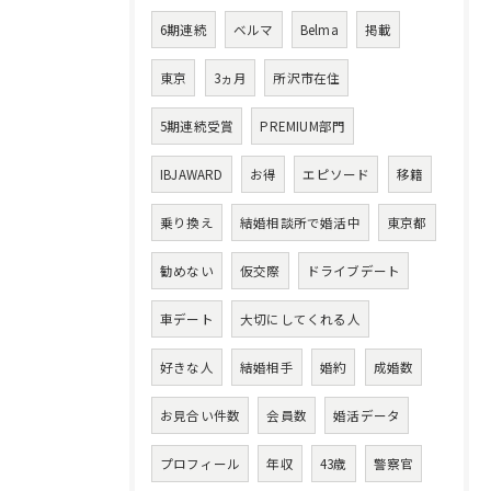
6期連続
ベルマ
Belma
掲載
東京
3ヵ月
所沢市在住
5期連続受賞
PREMIUM部門
IBJAWARD
お得
エピソード
移籍
乗り換え
結婚相談所で婚活中
東京都
勧めない
仮交際
ドライブデート
車デート
大切にしてくれる人
好きな人
結婚相手
婚約
成婚数
お見合い件数
会員数
婚活データ
プロフィール
年収
43歳
警察官