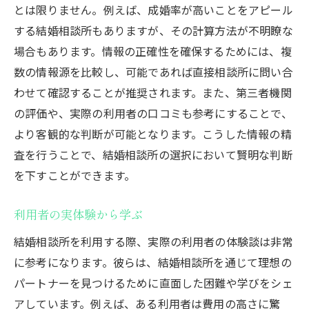
難しさ
とは限りません。例えば、成婚率が高いことをアピール
する結婚相談所もありますが、その計算方法が不明瞭な
理想のパートナー像を再評価する
場合もあります。情報の正確性を確保するためには、複
現実的な婚活目標の設定
数の情報源を比較し、可能であれば直接相談所に問い合
期待を超える出会いのために
わせて確認することが推奨されます。また、第三者機関
相談所での出会いの質を高める方法
の評価や、実際の利用者の口コミも参考にすることで、
婚活成功のための心構え
より客観的な判断が可能となります。こうした情報の精
理想を追求しすぎないバランス感覚
査を行うことで、結婚相談所の選択において賢明な判断
結婚相談所を賢く利用するための東京都大田区
を下すことができます。
でのヒント
利用者の実体験から学ぶ
相談所を最大限に活用する秘訣
東京都大田区での成功事例に学ぶ
結婚相談所を利用する際、実際の利用者の体験談は非常
に参考になります。彼らは、結婚相談所を通じて理想の
コミュニケーションを磨く方法
パートナーを見つけるために直面した困難や学びをシェ
自分自身を知ることが成功の鍵
アしています。例えば、ある利用者は費用の高さに驚