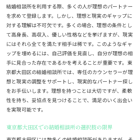
点
結婚相談所を利用する際、多くの人が理想のパートナー
を求めて登録します。しかし、理想と現実のギャップに
サービス契約前に確認すべきこと
対する理解は不可欠です。多くの場合、理想の条件とし
相談所の評判や口コミの重要性
て高身長、高収入、優しい性格などを挙げますが、現実
自分に合った相談所を見極める方法
にはそれら全てを満たす相手は稀です。このようなギャ
東京都大田区での相談所特有のルール
ップを埋めるには、自己評価を見直し、自分が理想の相
相談所スタッフとの信頼関係の構築
手に見合った存在であるかを考えることが重要です。東
結婚相談所の利用規約を慎重に読む
京都大田区の結婚相談所では、専任のカウンセラーが理
費用が気になる？結婚相談所の経済的デメリッ
想と現実の調整をサポートし、現実的なパートナー探し
ト
をお手伝いします。理想を持つことは大切ですが、柔軟
結婚相談所の料金体系を理解する
性を持ち、妥協点を見つけることで、満足のいく出会い
を実現可能です。
追加料金が発生するケースとは
東京都大田区での結婚相談所の費用相場
東京都大田区での結婚相談所の選択肢の限界
投資としての価値を評価する
東京都大田区には数多くの結婚相談所がありますが、そ