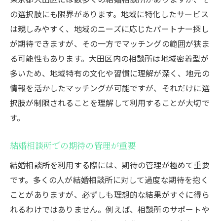
費用対効果を考えるポイント
の選択肢にも限界があります。地域に特化したサービス
無料相談サービスの活用法
は親しみやすく、地域のニーズに応じたパートナー探し
プライバシー保護は大丈夫？結婚相談所選びの
が期待できますが、その一方でマッチングの範囲が狭ま
落とし穴
る可能性もあります。大田区内の相談所は地域密着型が
個人情報管理の重要性
多いため、地域特有の文化や習慣に理解が深く、地元の
データ流出リスクの現状
情報を活かしたマッチングが可能ですが、それだけに選
プライバシーポリシーを確認する
択肢が制限されることを理解して利用することが大切で
す。
安全な相談所選びの基準
東京都大田区でのプライバシー保護事例
結婚相談所での期待の管理が重要
相談所が提供するプライバシー対策
結婚相談所を利用する際には、期待の管理が極めて重要
時間はかかる？結婚相談所での婚活のタイムラ
です。多くの人が結婚相談所に対して過度な期待を抱く
イン
ことがありますが、必ずしも理想的な結果がすぐに得ら
婚活の進行速度を知る
れるわけではありません。例えば、相談所のサポートや
マッチングまでの時間を短縮する方法