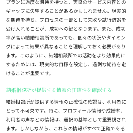
プランに過度な期待を持つと、実際のサービス内容との
相談所利用のスケジュール管理
ギャップに失望することがあるかもしれません。現実的
東京都大田区での婚活ステップの具体例
な期待を持ち、プロセスの一部として失敗や試行錯誤を
効率的な婚活のための時間管理術
受け入れることが、成功への鍵となります。また、成功
率が高い結婚相談所であっても、個々の状況やタイミン
焦らずに待つことの大切さ
グによって結果が異なることを理解しておく必要があり
結婚相談所利用者が直面する東京都大田区特有
ます。このように、結婚相談所での活動をより効果的に
の課題
するためには、現実的な目標を設定し、過剰な期待を避
地域特性による課題とその対策
けることが重要です。
東京都大田区の婚活市場を理解する
利用者同士の競争をどう克服するか
結婚相談所が提供する情報の正確性を確認する
東京都大田区の文化的背景と婚活への影響
結婚相談所が提供する情報の正確性の確認は、利用者に
成功者の声から学ぶ地域特有の戦略
とって不可欠です。特に、プロフィール情報や成婚率、
相談所選びにおける地域の影響
利用者の声などの情報は、選択の基準として重要視され
期待と現実のギャップ結婚相談所での出会いの
ます。しかしながら、これらの情報がすべて正確である