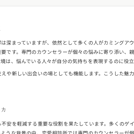
恋愛相談所が導く、幸せな恋愛への道
ゲイの恋愛相談が社会に与える影響とは？
未来を築くために：ゲイのための恋愛相談所の役割
観
LGBTの方のパートナー探し
解は深まっていますが、依然として多くの人がカミングア
重要です。専門のカウンセラーが個々の悩みに寄り添い、
環境は、悩んでいる人々が自分の気持ちを表現するのに役立
支えや新しい出会いの場としても機能します。こうした魅
の力
る不安を軽減する重要な役割を果たしています。多くのゲ
のような背景の中、恋愛相談所では専門のカウンセラーが