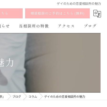
ゲイのための恋愛相談所の魅力
こちら
婚活相談のご予約はこちら (無料)
知らせ
当相談所の特徴
アクセス
ブログ
婚活
よくあるご質問
コラム
お見合い
魅力
出会い
マッチング
オンライン
東京」
ブログ
コラム
ゲイのための恋愛相談所の魅力