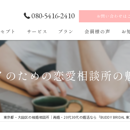
080-5416-2410
お問い合わせは
ンセプト
サービス
プラン
会員様の声
お
ご入会・ご入会後の流れ
イのための恋愛相談所の
東京都・大田区の結婚相談所｜再婚・20代30代の婚活なら「BUDDY BRIDAL 